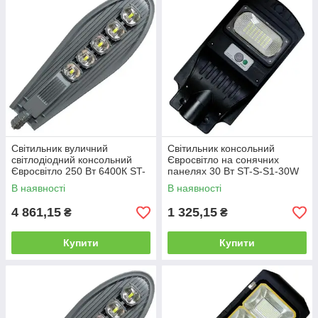
Світильник вуличний
Світильник консольний
світлодіодний консольний
Євросвітло на сонячних
Євросвітло 250 Вт 6400К ST-
панелях 30 Вт ST-S-S1-30W
250-08 IP65 22500 Лм
400 Лм
В наявності
В наявності
4 861,15
1 325,15
₴
₴
Купити
Купити