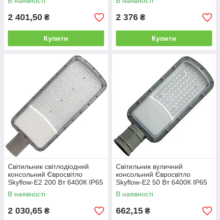
В наявності
В наявності
2 401,50
2 376
₴
₴
Купити
Купити
Світильник світлодіодний
Світильник вуличний
консольний Євросвітло
консольний Євросвітло
Skyflow-E2 200 Вт 6400К IP65
Skyflow-E2 50 Вт 6400К IP65
22000 Лм
5500 Лм
В наявності
В наявності
2 030,65
662,15
₴
₴