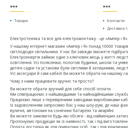
***
***
Товари
Контакти
Доставка т
Електротехніка та все для електромонтажу - це «Ампер і Я».
У нашому інтернет-магазині «Ампер і Я» понад 10000 товарі
світлодіодні світильники. У нас Ви завжди зможете підібра
Електроенергія займає одне з ключових місць у житті людст
освітлення. Усі поліклініки, пологові будинки, школи та у
дитячі садки та установи були світлими й затишними, людст
Усі аксесуари й самі кабелі Ви можете обрати на нашому сай
Чому з нами працювати зручно та просто?
Ви можете обрати зручний для себе спосіб оплати.
Ми співпрацюємо з найшвидшими та найнадійнішими служба
Працюємо лише з перевіреними заводами-виробниками кабел
Із задоволенням запросимо Вас у наш шоу-рум, де наші фахів
вуличні, автономні на сонячних батареях та аварійні.
Ви можете замовити будь-які обсяги - від найменших затиск
Пропонуємо продукцію як із наявності, так і під виготовлен
Оплата доступна як для приватних осіб, так і для юридичних