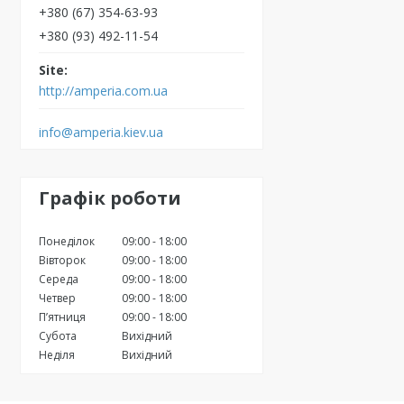
+380 (67) 354-63-93
+380 (93) 492-11-54
http://amperia.com.ua
info@amperia.kiev.ua
Графік роботи
Понеділок
09:00
18:00
Вівторок
09:00
18:00
Середа
09:00
18:00
Четвер
09:00
18:00
Пʼятниця
09:00
18:00
Субота
Вихідний
Неділя
Вихідний