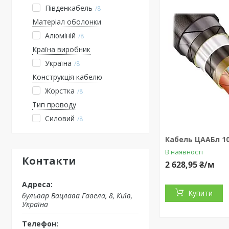
Південкабель
8
Матеріал оболонки
Алюміній
8
Країна виробник
Україна
8
Конструкція кабелю
Жорстка
8
Тип проводу
Силовий
8
Кабель ЦААБл 10
В наявності
Контакти
2 628,95 ₴/м
Купити
бульвар Вацлава Гавела, 8, Київ,
Україна