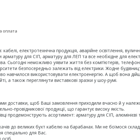
а оплата
в: кабелі, електротехнічна продукція, аварійне освітлення, вули
ти арматуру для СІП, арматуру для ЛЕП та все необхідне для еле
ва. Сьогодні неможливо уявити життя без комп’ютерів, телефонів
ніверситети безпосередньо залежать від електрики. Жодне будівни
во навчилося використовувати електроенергію. А щоб вона дійшла
ті, а також переглянути виставкові зразки у шоу-румі.
ми доставки, щоб Ваші замовлення приходили вчасно й у належ
ьно-провідникової продукції, що гарантує високу якість.
ці продемонструють асортимент: арматуру для СІП, алюмінієві та 
ачів до великих бухт кабелю на барабанах. Ми не боїмося склад
ня спеціально для Вас.
 осіб.