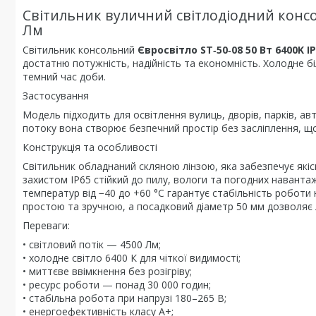
Світильник вуличний світлодіодний консол
Лм
Світильник консольний
Євросвітло ST‑50‑08 50 Вт 6400K I
достатню потужність, надійність та економність. Холодне б
темний час доби.
Застосування
Модель підходить для освітлення вулиць, дворів, парків, а
потоку вона створює безпечний простір без засліплення, щ
Конструкція та особливості
Світильник обладнаний скляною лінзою, яка забезпечує якіс
захистом IP65 стійкий до пилу, вологи та погодних наванта
температур від −40 до +60 °C гарантує стабільність роботи
простою та зручною, а посадковий діаметр 50 мм дозволяє л
Переваги:
• світловий потік — 4500 Лм;
• холодне світло 6400 К для чіткої видимості;
• миттєве ввімкнення без розігріву;
• ресурс роботи — понад 30 000 годин;
• стабільна робота при напрузі 180–265 В;
• енергоефективність класу A+;