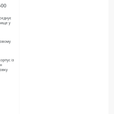
500
поєднує
вище у
ловому
орпус із
он
новку