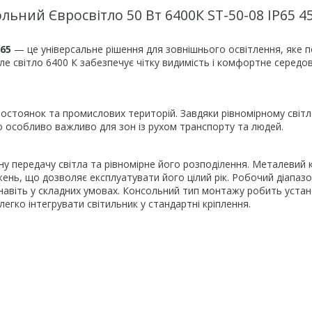
ьний Євросвітло 50 Вт 6400К ST-50-08 IP65 4
P65
— це універсальне рішення для зовнішнього освітлення, яке 
іле світло 6400 К забезпечує чітку видимість і комфортне середо
втостоянок та промислових територій. Завдяки рівномірному світ
о особливо важливо для зон із рухом транспорту та людей.
ну передачу світла та рівномірне його розподілення. Металевий к
жень, що дозволяє експлуатувати його цілий рік. Робочий діапаз
 навіть у складних умовах. Консольний тип монтажу робить уста
егко інтегрувати світильник у стандартні кріплення.