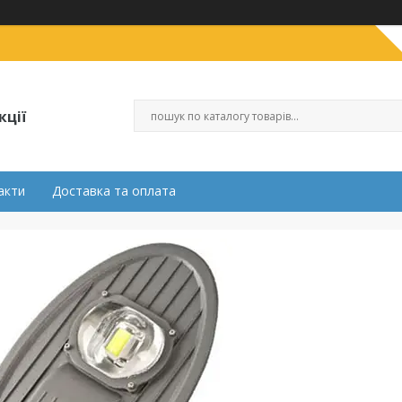
кції
акти
Доставка та оплата