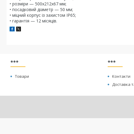
• розміри — 500х212х67 мм;
• посадковий діаметр — 50 мм;
• міцний корпус із захистом IP65;
• гарантія — 12 місяців.
***
***
Товари
Контакти
Доставка т