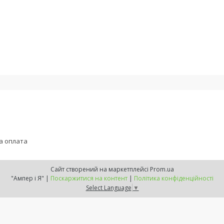
а оплата
Сайт створений на маркетплейсі
Prom.ua
"Ампер і Я" |
Поскаржитися на контент
|
Політика конфіденційності
Select Language
▼