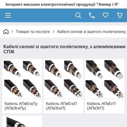
Інтернет-магазин електротехнічної продукції "Ампер і Я"
Товари та послуги
Кабелі силові зі зшитого поліетилен
Кабелі силові зі зшитого поліетилену, з алюмінієвими
СПЖ
Кабель АПвЕгаПу
Кабель АПвЕгаП
Кабель АПвЕгП
(АПвЭгаПу)
(АПвЭгаП)
(АПвЭгП)