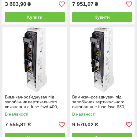
3 603,90
7 951,07
₴
₴
Купити
Купити
Вимикач-роз'єднувач під
Вимикач-роз'єднувач під
запобіжник вертикального
запобіжник вертикального
виконання e.fuse.fsvd.400,
виконання e.fuse.fsvd.630,
габарит 2, 3 полюса, 400А
габарит 3, 3 полюса, 630А
В наявності
В наявності
7 555,81
9 570,02
₴
₴