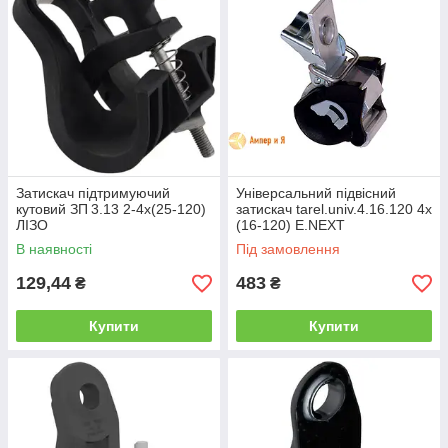
Затискач підтримуючий
Універсальний підвісний
кутовий ЗП 3.13 2-4x(25-120)
затискач tarel.univ.4.16.120 4х
ЛІЗО
(16-120) E.NEXT
В наявності
Під замовлення
129,44
483
₴
₴
Купити
Купити