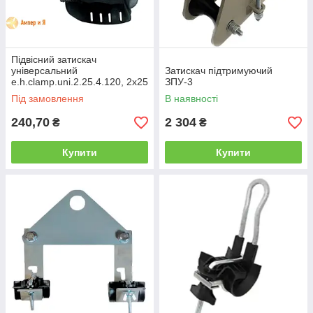
Підвісний затискач
універсальний
Затискач підтримуючий
e.h.clamp.uni.2.25.4.120, 2x25
ЗПУ-3
— 4x120 E.NEXT
Під замовлення
В наявності
240,70
2 304
₴
₴
Купити
Купити