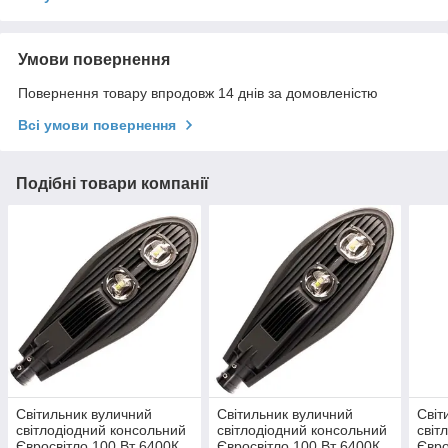
Умови повернення
Повернення товару впродовж 14 днів за домовленістю
Всі умови повернення
Подібні товари компанії
Світильник вуличний
Світильник вуличний
Світ
світлодіодний консольний
світлодіодний консольний
світ
Євросвітло 100 Вт 6400К
Євросвітло 100 Вт 6400К
Євро