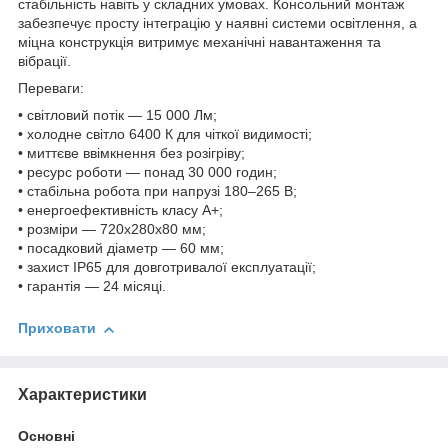
стабільність навіть у складних умовах. Консольний монтаж
забезпечує просту інтеграцію у наявні системи освітлення, а
міцна конструкція витримує механічні навантаження та
вібрації.
Переваги:
• світловий потік — 15 000 Лм;
• холодне світло 6400 К для чіткої видимості;
• миттєве ввімкнення без розігріву;
• ресурс роботи — понад 30 000 годин;
• стабільна робота при напрузі 180–265 В;
• енергоефективність класу A+;
• розміри — 720х280х80 мм;
• посадковий діаметр — 60 мм;
• захист IP65 для довготривалої експлуатації;
• гарантія — 24 місяці.
Приховати
Характеристики
Основні