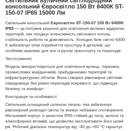
Світильник вуличний світлодіодний
консольний Євросвітло 150 Вт 6400К ST-
150-07 IP65 15000 Лм
Світильник консольний
Євросвітло ST‑150‑07 150 Вт 6400K
IP65
— це потужне рішення для освітлення великих відкритих
територій, яке поєднує інтенсивність світлового потоку,
стабільність роботи та довговічність. Холодне біле світло 6400
К забезпечує чітке сприйняття простору й деталей, що
особливо важливо для зон із рухом транспорту та пішоходів.
Застосування
Модель використовується для освітлення вулиць, парковок,
промислових майданчиків, прибудинкових територій та
інфраструктурних об’єктів. Вона створює рівномірне світлове
середовище без різких перепадів яскравості, що підвищує
безпеку та комфорт.
Конструкція та особливості
Світильник оснащений скляною лінзою, яка забезпечує
рівномірний розподіл світла та знижує небажані спотворення.
Металевий корпус із захистом IP65 стійкий до пилу, вологи та
атмосферних впливів, що дозволяє експлуатувати його цілий
рік. Робочий діапазон температур від −40 до +60 °C гарантує