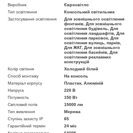
Виробник
Євросвітло
Тип освітлення
Консольний світильник
Застосування освітлення
Для зовнішнього освітлення
фонтанів, Для зовнішнього
освітлення будівель, Для
освітлення ландшафтів, Для
освітлення парковок, Для
освітлення вулиць, парків,
Для ЖКГ, Для зовнішнього
освітлення басейнів, Для
освітлення рекламних
конструкцій
Колір світіння
Холодний білий
Спосіб монтажу
На консоль
Матеріал корпусу
Пластик, Алюміній
Напруга
220 В
Потужність
150 Вт
Світловий потік
15000 лм
Тип живлення
Мережа
Ступінь захисту IP
65
Гарантійний термін
24 міс
Колірна температура
6400К