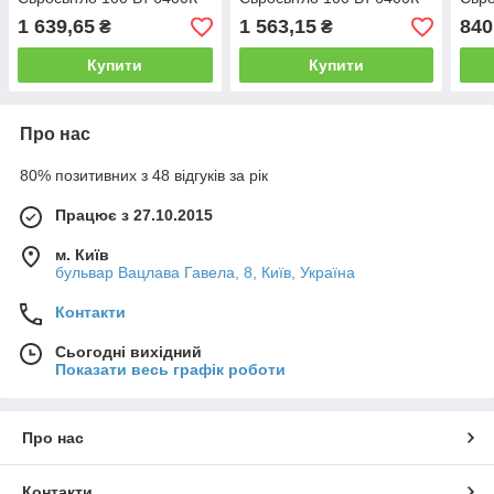
ST-100-07 IP65 10000 Лм
ST-100-08 IP65 9000 Лм
ST-5
1 639,65
1 563,15
840
₴
₴
Купити
Купити
Про нас
80% позитивних з 48 відгуків за рік
Працює з 27.10.2015
м. Київ
бульвар Вацлава Гавела, 8, Київ, Україна
Контакти
Сьогодні вихідний
Показати весь графік роботи
Про нас
Контакти