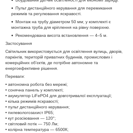
Вбудований датчик освітленості для економії заряду.
Пульт дистанційного керування для перемикання
режимів та регулювання яскравості.
Монтаж на трубу діаметром 50 мм; у комплекті є
монтажна труба для кріплення на рівну поверхню.
Рекомендована висота встановлення — 4–5 м.
Застосування
Світильник використовується для освітлення вулиць, дворів,
паркінгів, територій приватних будинків, промислових і
комерційних об’єктів, де потрібне автономне та
енергоефективне рішення.
Переваги:
• автономна робота без мережі;
• сонячна панель у комплекті;
• акумулятор LiFePO4 для довготривалої експлуатації;
• кілька режимів яскравості;
• пульт дистанційного керування;
• пилевологозахист IP65;
• кут розсіювання — 120°;
• світловий потік — 750 Лм;
• колірна температура — 6500К;