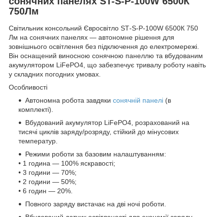
сонячних панелях ST-S-P-100W 6500К
750Лм
Світильник консольний Євросвітло ST‑S‑P‑100W 6500К 750
Лм на сонячних панелях — автономне рішення для
зовнішнього освітлення без підключення до електромережі.
Він оснащений виносною сонячною панеллю та вбудованим
акумулятором LiFePO4, що забезпечує тривалу роботу навіть
у складних погодних умовах.
Особливості
Автономна робота завдяки
сонячній панелі
(в
комплекті).
Вбудований акумулятор LiFePO4, розрахований на
тисячі циклів заряду/розряду, стійкий до мінусових
температур.
Режими роботи за базовим налаштуванням:
• 1 година — 100% яскравості;
• 3 години — 70%;
• 2 години — 50%;
• 6 годин — 20%.
Повного заряду вистачає на дві ночі роботи.