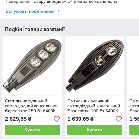
Повернення товару впродовж 14 днів за домовленістю
Всі умови повернення
Подібні товари компанії
Світильник вуличний
Світильник вуличний
Світ
світлодіодний консольний
світлодіодний консольний
світ
Євросвітло 150 Вт 6400К
Євросвітло 100 Вт 6400К
Євро
ST-150-07 IP65 15000 Лм
ST-100-07 IP65 10000 Лм
ST-1
2 829,65
1 639,65
1 5
₴
₴
Купити
Купити