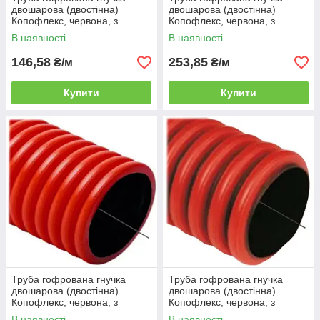
двошарова (двостінна)
двошарова (двостінна)
Копофлекс, червона, з
Копофлекс, червона, з
протяжкою, з муфтою, 110
протяжкою, з муфтою, 125
В наявності
В наявності
мм, HDPE, бухта 50 м
мм, HDPE, бухта 50 м
146,58
253,85
₴/м
₴/м
Купити
Купити
Труба гофрована гнучка
Труба гофрована гнучка
двошарова (двостінна)
двошарова (двостінна)
Копофлекс, червона, з
Копофлекс, червона, з
протяжкою, з муфтою, 160
протяжкою, з муфтою, 200
В наявності
В наявності