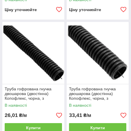
мм, HDPE, бухта 50 м
мм, HDPE, бухта 25 м
Ціну уточнюйте
Ціну уточнюйте
Труба гофрована гнучка
Труба гофрована гнучка
двошарова (двостінна)
двошарова (двостінна)
Копофлекс, чорна, з
Копофлекс, чорна, з
протяжкою, з муфтою, 40
протяжкою, з муфтою, 50
В наявності
В наявності
мм, HDPE, бухта 50 м
мм, HDPE, бухта 50 м
26,01
33,41
₴/м
₴/м
Купити
Купити