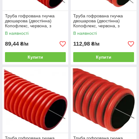
Труба гофрована гнучка
Труба гофрована гнучка
двошарова (двостінна)
двошарова (двостінна)
Копофлекс, червона, з
Копофлекс, червона, з
протяжкою, з муфтою, 75
протяжкою, з муфтою, 90
В наявності
В наявності
мм, HDPE, бухта 50 м
мм, HDPE, бухта 50 м
89,44
112,98
₴/м
₴/м
Купити
Купити
Труба гофрована гнучка
Труба гофрована гнучка