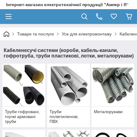
Інтернет-магазин електротехнічної продукції "Ампер і Я"
Товари та послуги
Усе для електромонтажу
Кабелене
Кабеленесучі системи (короби, кабель-канали,
гофротруба, труби пластикові, лотки, металорукави)
Труби гофровані,
Труби
Металорукави
гнучкі армовані
поліетиленові,
труби
ПВХ