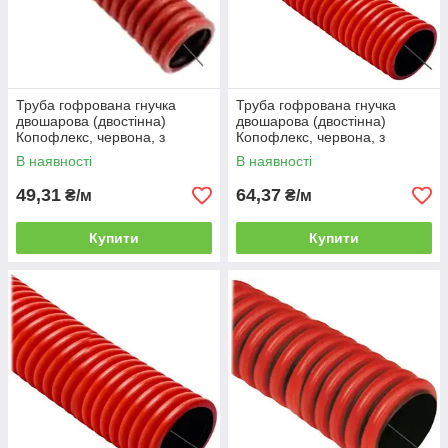
Труба гофрована гнучка
Труба гофрована гнучка
двошарова (двостінна)
двошарова (двостінна)
Копофлекс, червона, з
Копофлекс, червона, з
протяжкою, з муфтою, 50
протяжкою, з муфтою, 63
В наявності
В наявності
мм, HDPE, бухта 50 м
мм, HDPE, бухта 50 м
49,31
64,37
₴/м
₴/м
Купити
Купити