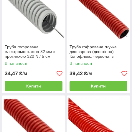
Труба гофрована
Труба гофрована гнучка
електромонтажна 32 мм з
двошарова (двостінна)
протяжкою 320 N / 5 см,
Копофлекс, червона, з
світло-сіра (ПВХ), (КОПОС
протяжкою, з муфтою, 40
В наявності
В наявності
Монофлекс) бухта 50 м
мм, HDPE, бухта 50 м
34,47
39,42
₴/м
₴/м
Купити
Купити