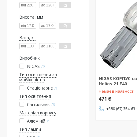
Висота, мм
Вага, кг
Виробник
NIGAS
9
Тип освітлення за
NIGAS КОРПУС с
мобільністю
Helios 21 Е40
Стаціонарне
1
Немає в наявності
Тип освітлення
471 ₴
Світильник
6
+380 (67) 354-63
Матеріал корпусу
Алюміній
1
Тип лампи