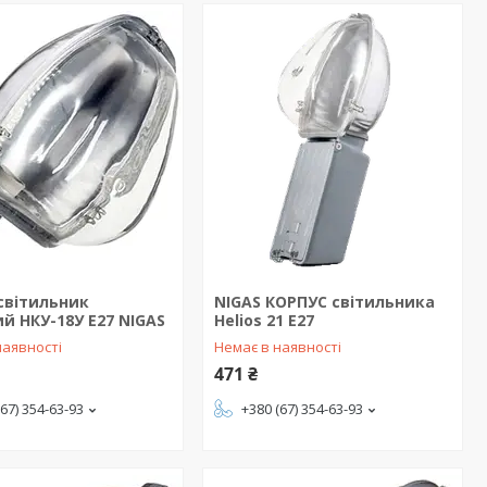
світильник
NIGAS КОРПУС світильника
й НКУ-18У E27 NIGAS
Helios 21 Е27
наявності
Немає в наявності
471 ₴
(67) 354-63-93
+380 (67) 354-63-93