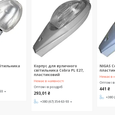
вітильника
Корпус для вуличного
NIGAS Co
світильника Cobra PL E27,
пласти
пластиковий
Немає в 
Немає в наявності
Оптом і в
Оптом і в роздріб
441 ₴
-93
293,01 ₴
+380 
+380 (67) 354-63-93