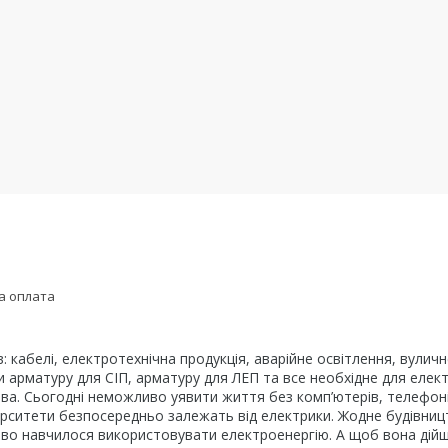
а оплата
в: кабелі, електротехнічна продукція, аварійне освітлення, вули
ти арматуру для СІП, арматуру для ЛЕП та все необхідне для еле
ва. Сьогодні неможливо уявити життя без комп’ютерів, телефонів
ніверситети безпосередньо залежать від електрики. Жодне будівни
во навчилося використовувати електроенергію. А щоб вона дійшла