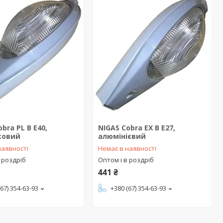
bra PL B E40,
NIGAS Cobra EX B E27,
ковий
алюмінієвий
наявності
Немає в наявності
 роздріб
Оптом і в роздріб
441 ₴
(67) 354-63-93
+380 (67) 354-63-93