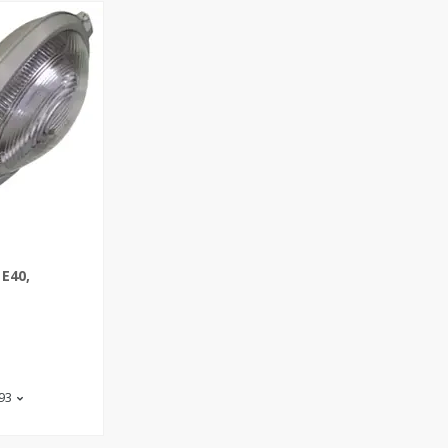
 E40,
-93