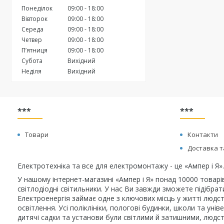
Понеділок
09:00
18:00
Вівторок
09:00
18:00
Середа
09:00
18:00
Четвер
09:00
18:00
Пʼятниця
09:00
18:00
Субота
Вихідний
Неділя
Вихідний
***
***
Товари
Контакти
Доставка т
Електротехніка та все для електромонтажу - це «Ампер і Я».
У нашому інтернет-магазині «Ампер і Я» понад 10000 товарі
світлодіодні світильники. У нас Ви завжди зможете підібра
Електроенергія займає одне з ключових місць у житті людст
освітлення. Усі поліклініки, пологові будинки, школи та у
дитячі садки та установи були світлими й затишними, людст