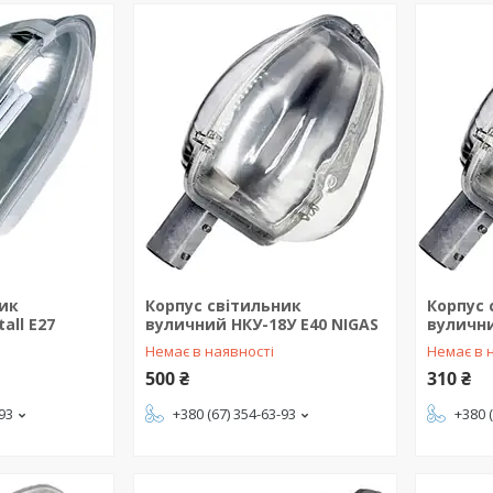
ник
Корпус світильник
Корпус 
all E27
вуличний НКУ-18У E40 NIGAS
вулични
Немає в наявності
Немає в 
500 ₴
310 ₴
-93
+380 (67) 354-63-93
+380 