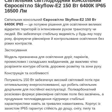
Світильник світлодіодний консольний
Євросвітло Skyflow-E2 150 Вт 6400К IP65
16500 Лм
Світильник консольний
Євросвітло Skyflow‑E2 150 Вт
6400K IP65
— це потужне рішення для освітлення великих
відкритих територій із інтенсивним рухом транспорту чи
людей. Він забезпечує стабільну видимість у будь‑яку пору
року, формуючи рівномірне й контрольоване освітлення без
різких контрастів.
Застосування
Модель призначена для освітлення доріг, паркінгів,
промислових і складських майданчиків, де важливо чітко
розрізняти контури об’єктів, дорожню розмітку та зони руху.
Конструкція та особливості
Потужність 150 Вт забезпечує високий світловий потік при
оптимальному енергоспоживанні, що робить світильник
доцільним для постійної експлуатації. Полікарбонатний
розсіювач формує рівномірне світлове поле без засвічень, а
продумане тепловідведення підтримує стабільні
характеристики навіть за тривалих навантажень. Корпус із
захистом IP65 гарантує стійкість до дощу, снігу, пилу та