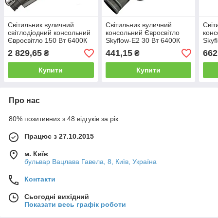
Світильник вуличний
Світильник вуличний
Світ
світлодіодний консольний
консольний Євросвітло
конс
Євросвітло 150 Вт 6400К
Skyflow-E2 30 Вт 6400К
Skyf
ST-150-07 IP65 15000 Лм
IP65 3300 Лм
IP65
2 829,65
441,15
662
₴
₴
Купити
Купити
Про нас
80% позитивних з 48 відгуків за рік
Працює з 27.10.2015
м. Київ
бульвар Вацлава Гавела, 8, Київ, Україна
Контакти
Сьогодні вихідний
Показати весь графік роботи