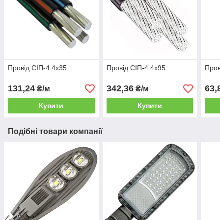
Провід СІП-4 4х35
Провід СІП-4 4х95
Пров
131,24
342,36
63,
₴/м
₴/м
Купити
Купити
Подібні товари компанії