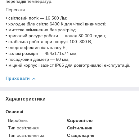
перепадів температур.
Переваги:
• світловий потік — 16 500 Лм;
• холодне біле світло 6400 К для чіткої видимості;
• миттєве ввімкнення без розігріву;
• тривалий ресурс роботи — понад 30 000 годин;
• стабільна робота при напрузі 100–300 В;
• енергоефективність класу E;
• великі розміри — 484х171х74 мм;
• посадковий діаметр — 60 мм;
• міцний корпус і захист IP65 для довготривалої експлуатації.
Приховати
Характеристики
Основні
Виробник
Євросвітло
Тип освітлення
Світильник
Тип освітлення за
Стаціонарне