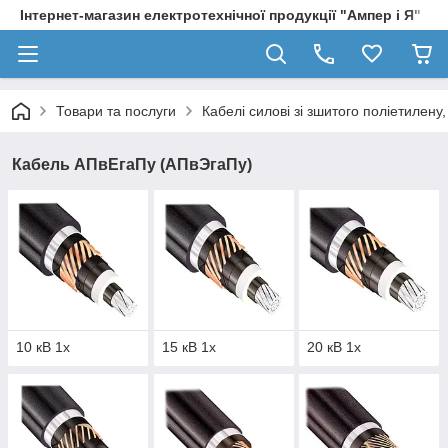
Інтернет-магазин електротехнічної продукції "Ампер і Я"
Товари та послуги
Кабелі силові зі зшитого поліетилен
Кабель АПвЕгаПу (АПвЭгаПу)
10 кВ 1х
15 кВ 1х
20 кВ 1х