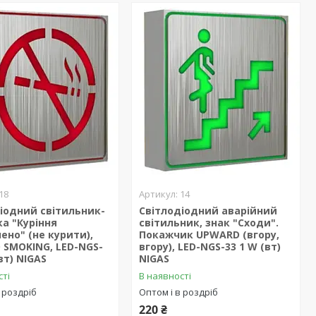
18
14
іодний світильник-
Світлодіодний аварійний
а "Куріння
світильник, знак "Сходи".
ено" (не курити),
Покажчик UPWARD (вгору,
 SMOKING, LED-NGS-
вгору), LED-NGS-33 1 W (вт)
вт) NIGAS
NIGAS
сті
В наявності
 роздріб
Оптом і в роздріб
220 ₴