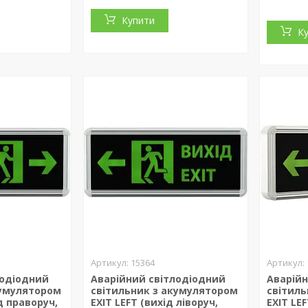
Купити
К
15364
лодіодний
Аварійний світлодіодний
Аварійн
кумулятором
світильник з акумулятором
світил
д праворуч,
EXIT LEFT (вихід ліворуч,
EXIT LEF