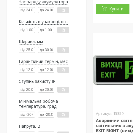
Час заряду акумулятора
Купити
Кількість в упаковці, шт.
Ширина, мм
Гарантійний термін, мес
Ступінь захисту IP
Мінімальна робоча
температура, град.
15359
Аварійний світ
світильник з а
Напруга, В
EXIT RIGHT (вихі