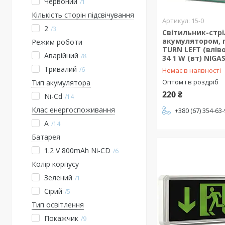
Червоний
1
Кількість сторін підсвічування
15-0
2
3
Світильник-стрі
акумулятором, 
Режим роботи
TURN LEFT (вліво
Аварійний
8
34 1 W (вт) NIGA
Тривалий
6
Немає в наявності
Оптом і в роздріб
Тип акумулятора
220 ₴
Ni-Cd
14
Клас енергоспоживання
+380 (67) 354-63
A
14
Батарея
1.2 V 800mAh Ni-CD
6
Колір корпусу
Зелений
1
Сірий
5
Тип освітлення
Покажчик
9