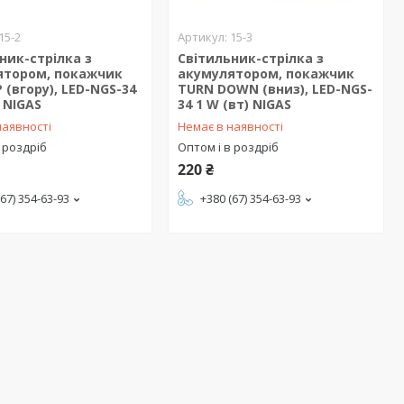
15-2
15-3
ник-стрілка з
Світильник-стрілка з
ятором, покажчик
акумулятором, покажчик
 (вгору), LED-NGS-34
TURN DOWN (вниз), LED-NGS-
) NIGAS
34 1 W (вт) NIGAS
наявності
Немає в наявності
 роздріб
Оптом і в роздріб
220 ₴
(67) 354-63-93
+380 (67) 354-63-93