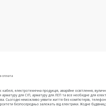
а оплата
в: кабелі, електротехнічна продукція, аварійне освітлення, вули
ти арматуру для СІП, арматуру для ЛЕП та все необхідне для еле
ва. Сьогодні неможливо уявити життя без комп’ютерів, телефонів
ніверситети безпосередньо залежать від електрики. Жодне будівни