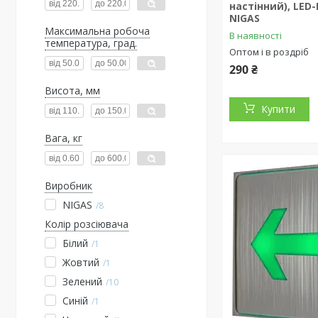
настінний), LED
NIGAS
Максимальна робоча
В наявності
температура, град.
Оптом і в роздріб
290 ₴
Висота, мм
Купити
Вага, кг
Виробник
NIGAS
8
Колір розсіювача
Білий
1
Жовтий
1
Зелений
10
Синій
1