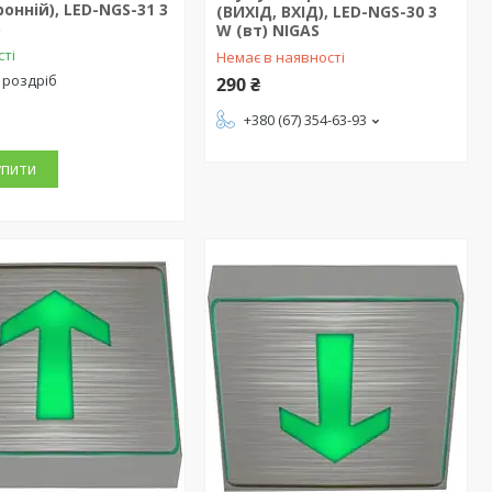
онній), LED-NGS-31 3
(ВИХІД, ВХІД), LED-NGS-30 3
S
W (вт) NIGAS
сті
Немає в наявності
 роздріб
290 ₴
+380 (67) 354-63-93
упити