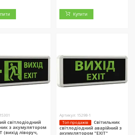
упити
Купити
15301
15298-1
ий світлодіодний
Світильник
Топ продажів
ьник з акумулятором
світлодіодний аварійний з
T (вихід ліворуч,
акумулятором "EXIT"