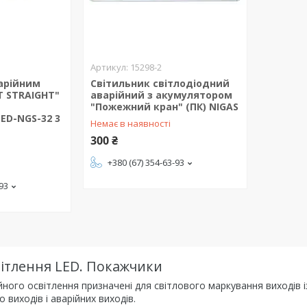
15298-2
варійним
Світильник світлодіодний
T STRAIGHT"
аварійний з акумулятором
"Пожежний кран" (ПК) NIGAS
LED-NGS-32 3
Немає в наявності
300 ₴
+380 (67) 354-63-93
-93
вітлення LED. Покажчики
йного освітлення призначені для світлового маркування виходів і
 виходів і аварійних виходів.