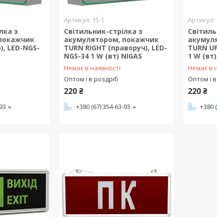
15-1
лка з
Світильник-стрілка з
Світиль
покажчик
акумулятором, покажчик
акумул
), LED-NGS-
TURN RIGHT (праворуч), LED-
TURN UP
S
NGS-34 1 W (вт) NIGAS
1 W (вт
Немає в наявності
Немає в 
Оптом і в роздріб
Оптом і в
220 ₴
220 ₴
-93
+380 (67) 354-63-93
+380 