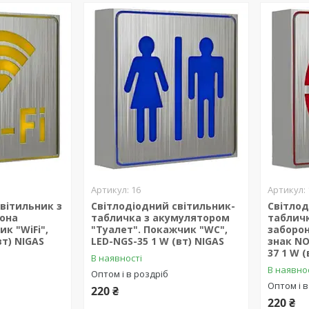
16
вітильник з
Світлодіодний світильник-
Світлод
она
табличка з акумулятором
табличк
к "WiFi",
"Туалет". Покажчик "WC",
заборон
вт) NIGAS
LED-NGS-35 1 W (вт) NIGAS
знак NO
37 1 W (
В наявності
В наявно
Оптом і в роздріб
Оптом і в
220 ₴
220 ₴