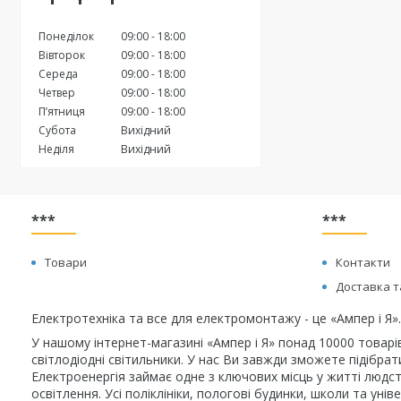
Понеділок
09:00
18:00
Вівторок
09:00
18:00
Середа
09:00
18:00
Четвер
09:00
18:00
Пʼятниця
09:00
18:00
Субота
Вихідний
Неділя
Вихідний
***
***
Товари
Контакти
Доставка т
Електротехніка та все для електромонтажу - це «Ампер і Я».
У нашому інтернет-магазині «Ампер і Я» понад 10000 товарі
світлодіодні світильники. У нас Ви завжди зможете підібра
Електроенергія займає одне з ключових місць у житті людст
освітлення. Усі поліклініки, пологові будинки, школи та у