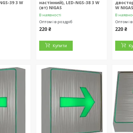
-NGS-39 3 W
настінний), LED-NGS-38 3 W
двостор
(вт) NIGAS
W NIGA
В наявності
В наявно
Оптом і в роздріб
Оптом і в
220 ₴
220 ₴
Купити
К