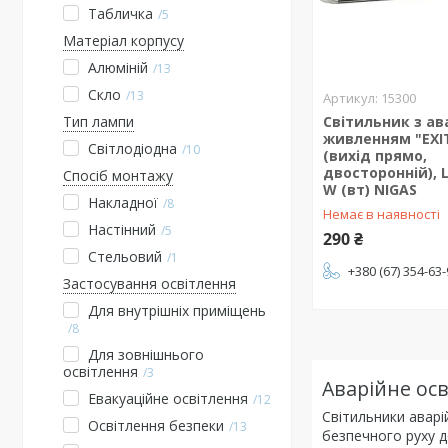
Табличка
5
Матеріал корпусу
Алюміній
13
Скло
13
15300
Тип лампи
Світильник з а
живленням "EXI
Світлодіодна
10
(вихід прямо,
двосторонній), 
Спосіб монтажу
W (вт) NIGAS
Накладної
8
Немає в наявності
Настінний
5
290 ₴
Стельовий
1
+380 (67) 354-63
Застосування освітлення
Для внутрішніх приміщень
8
Для зовнішнього
освітлення
3
Аварійне ос
Евакуаційне освітлення
12
Світильники аварі
Освітлення безпеки
13
безпечного руху до