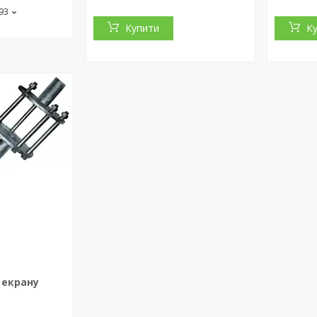
-93
Купити
К
 екрану