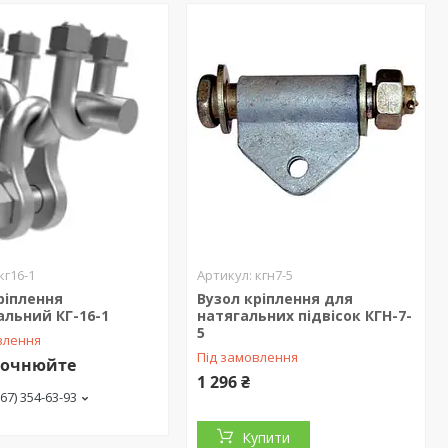
кг16-1
кгн7-5
ріплення
Вузол кріплення для
альний КГ-16-1
натягальних підвісок КГН-7-
5
влення
Під замовлення
точнюйте
1 296 ₴
(67) 354-63-93
Купити