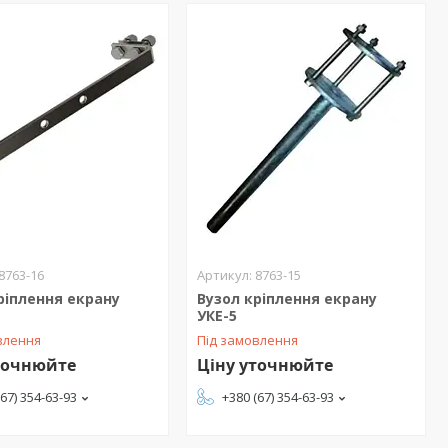
8763-16
8763-15
ріплення екрану
Вузол кріплення екрану
УКЕ-5
влення
Під замовлення
точнюйте
Ціну уточнюйте
(67) 354-63-93
+380 (67) 354-63-93