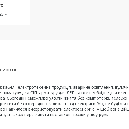
те
-93
а оплата
в: кабелі, електротехнічна продукція, аварійне освітлення, вули
ти арматуру для СІП, арматуру для ЛЕП та все необхідне для еле
ва. Сьогодні неможливо уявити життя без комп’ютерів, телефонів
ніверситети безпосередньо залежать від електрики. Жодне будівни
во навчилося використовувати електроенергію. А щоб вона дійшла
ті, а також переглянути виставкові зразки у шоу-румі.