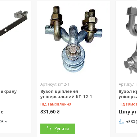
кг12-1
 екрану
Вузол кріплення
Вузол к
універсальний КГ-12-1
універс
Під замовлення
Під замо
те
831,60 ₴
Ціну у
-93
+380 
Купити