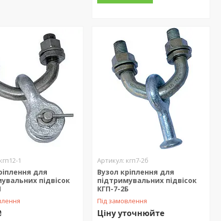
кгп12-1
кгп7-2б
ріплення для
Вузол кріплення для
увальних підвісок
підтримувальних підвісок
1
КГП-7-2Б
влення
Під замовлення
₴
Ціну уточнюйте