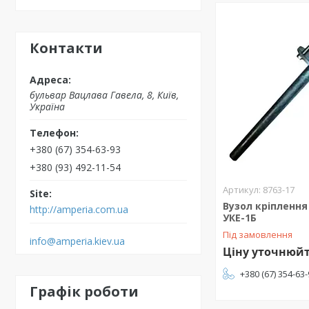
Контакти
бульвар Вацлава Гавела, 8, Київ,
Україна
+380 (67) 354-63-93
+380 (93) 492-11-54
8763-17
Вузол кріплення
http://amperia.com.ua
УКЕ-1Б
Під замовлення
info@amperia.kiev.ua
Ціну уточнюй
+380 (67) 354-63
Графік роботи