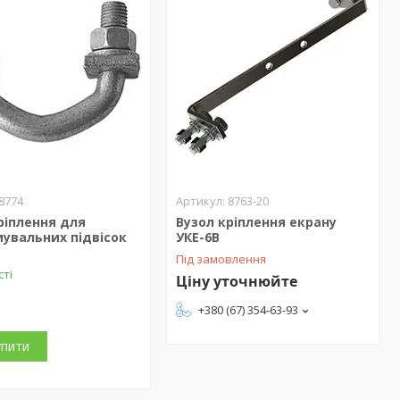
8774
8763-20
ріплення для
Вузол кріплення екрану
увальних підвісок
УКЕ-6В
Під замовлення
сті
Ціну уточнюйте
+380 (67) 354-63-93
упити