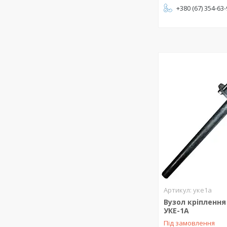
+380 (67) 354-63
уке1а
Вузол кріплення
УКЕ-1А
Під замовлення