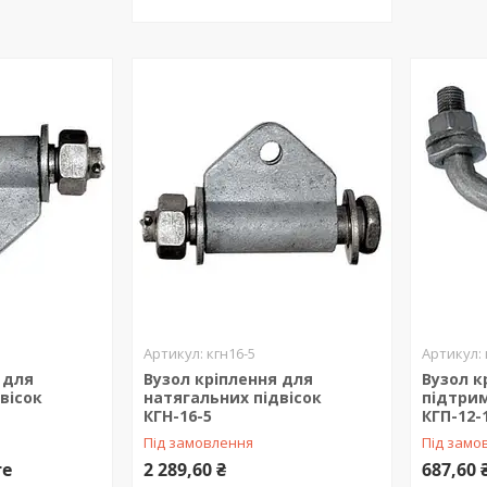
кгн16-5
 для
Вузол кріплення для
Вузол к
вісок
натягальних підвісок
підтрим
КГН-16-5
КГП-12-
Під замовлення
Під замо
те
2 289,60 ₴
687,60 