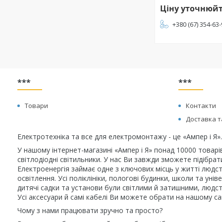
Ціну уточнюй
+380 (67) 354-63
***
***
Товари
Контакти
Доставка т
Електротехніка та все для електромонтажу - це «Ампер і Я».
У нашому інтернет-магазині «Ампер і Я» понад 10000 товарі
світлодіодні світильники. У нас Ви завжди зможете підібра
Електроенергія займає одне з ключових місць у житті людст
освітлення. Усі поліклініки, пологові будинки, школи та у
дитячі садки та установи були світлими й затишними, людст
Усі аксесуари й самі кабелі Ви можете обрати на нашому сай
Чому з нами працювати зручно та просто?