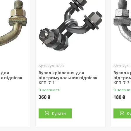
8773
 для
Вузол кріплення для
Вузол к
х підвісок
підтримувальних підвісок
підтрим
КГП-7-1
КГП-7-3
В наявності
В наявно
360 ₴
180 ₴
Купити
К