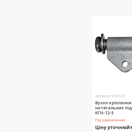
кгн12-5
Вузол кріплення
натягальних під
КГН-12-5
Під замовлення
Ціну уточнюй