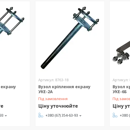
8763-18
 екрану
Вузол кріплення екрану
Вузол к
УКЕ-2А
УКЕ-6Б
Під замовлення
Під замо
те
Ціну уточнюйте
Ціну у
-93
+380 (67) 354-63-93
+380 