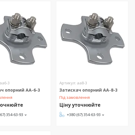
аа6-3
аа8-3
ч опорний АА-6-3
Затискач опорний АА-8-3
влення
Під замовлення
точнюйте
Ціну уточнюйте
(67) 354-63-93
+380 (67) 354-63-93