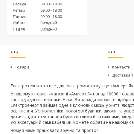
Середа
09:00
18:00
Четвер
09:00
18:00
Пʼятниця
09:00
18:00
Субота
Вихідний
Неділя
Вихідний
***
***
Товари
Контакти
Доставка т
Електротехніка та все для електромонтажу - це «Ампер і Я».
У нашому інтернет-магазині «Ампер і Я» понад 10000 товарі
світлодіодні світильники. У нас Ви завжди зможете підібра
Електроенергія займає одне з ключових місць у житті людст
освітлення. Усі поліклініки, пологові будинки, школи та у
дитячі садки та установи були світлими й затишними, людст
Усі аксесуари й самі кабелі Ви можете обрати на нашому сай
Чому з нами працювати зручно та просто?