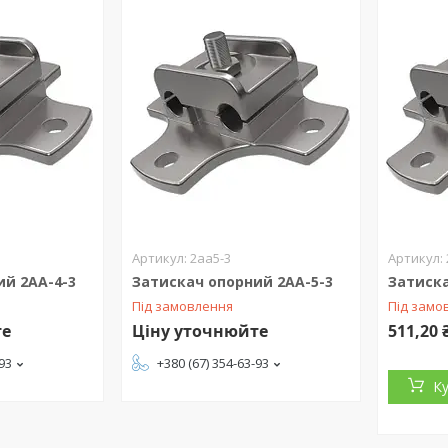
2аа5-3
ий 2АА-4-3
Затискач опорний 2АА-5-3
Затиска
Під замовлення
Під замо
те
Ціну уточнюйте
511,20 
-93
+380 (67) 354-63-93
К