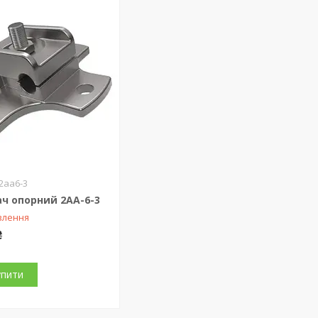
2аа6-3
ч опорний 2АА-6-3
влення
₴
упити