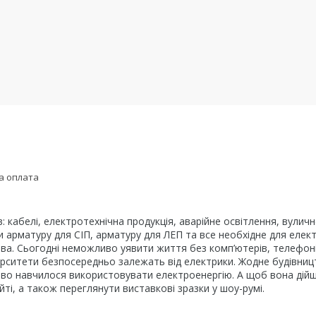
а оплата
в: кабелі, електротехнічна продукція, аварійне освітлення, вули
ти арматуру для СІП, арматуру для ЛЕП та все необхідне для еле
ва. Сьогодні неможливо уявити життя без комп’ютерів, телефонів
ніверситети безпосередньо залежать від електрики. Жодне будівни
во навчилося використовувати електроенергію. А щоб вона дійшла
ті, а також переглянути виставкові зразки у шоу-румі.