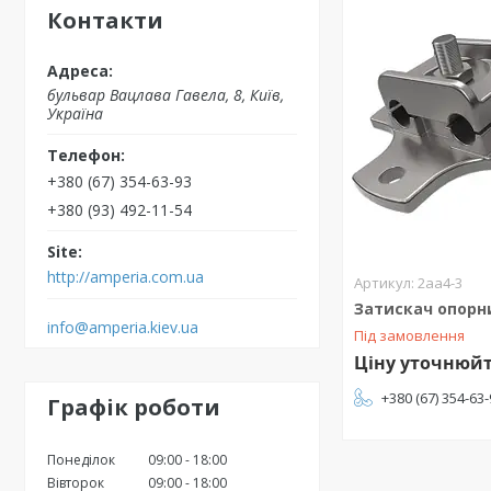
Контакти
бульвар Вацлава Гавела, 8, Київ,
Україна
+380 (67) 354-63-93
+380 (93) 492-11-54
http://amperia.com.ua
2аа4-3
Затискач опорн
info@amperia.kiev.ua
Під замовлення
Ціну уточнюй
+380 (67) 354-63
Графік роботи
Понеділок
09:00
18:00
Вівторок
09:00
18:00