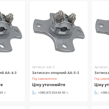
аа5-3
ий АА-4-3
Затискач опорний АА-5-3
Затиска
Під замовлення
Під замо
те
Ціну уточнюйте
Ціну у
-93
+380 (67) 354-63-93
+380 