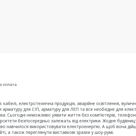
а оплата
в: кабелі, електротехнічна продукція, аварійне освітлення, вули
ти арматуру для СІП, арматуру для ЛЕП та все необхідне для еле
ва. Сьогодні неможливо уявити життя без комп’ютерів, телефонів
ніверситети безпосередньо залежать від електрики. Жодне будівни
во навчилося використовувати електроенергію. А щоб вона дійшла
ті, а також переглянути виставкові зразки у шоу-румі.