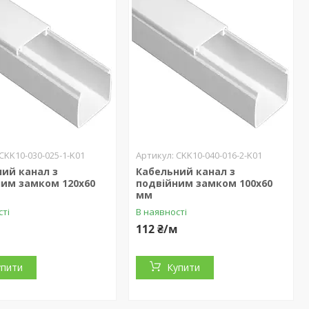
CKK10-030-025-1-K01
CKK10-040-016-2-K01
ий канал з
Кабельний канал з
ним замком 120х60
подвійним замком 100х60
мм
сті
В наявності
м
112 ₴/м
упити
Купити