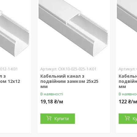
012-1-K01
CKK10-025-025-1-K01
л з
Кабельний канал з
Кабельн
ом 12х12
подвійним замком 25х25
подвій
мм
мм
В наявності
В наявно
19,18 ₴/м
122 ₴/
Купити
К