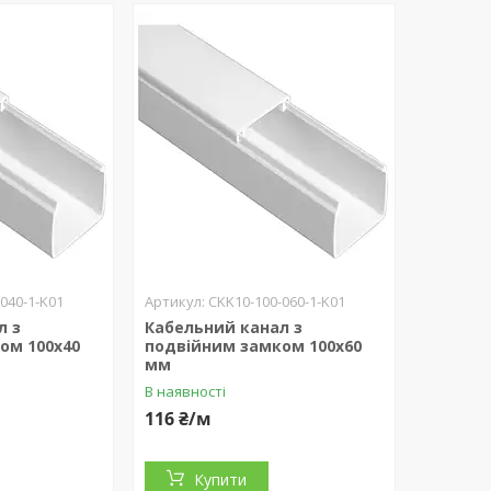
040-1-K01
CKK10-100-060-1-K01
л з
Кабельний канал з
ом 100х40
подвійним замком 100х60
мм
В наявності
116 ₴/м
Купити