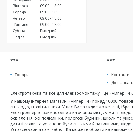
Вівторок
09:00
18:00
Середа
09:00
18:00
Четвер
09:00
18:00
Пʼятниця
09:00
18:00
Субота
Вихідний
Неділя
Вихідний
***
***
Товари
Контакти
Доставка т
Електротехніка та все для електромонтажу - це «Ампер і Я».
У нашому інтернет-магазині «Ампер і Я» понад 10000 товарі
світлодіодні світильники. У нас Ви завжди зможете підібра
Електроенергія займає одне з ключових місць у житті людст
освітлення. Усі поліклініки, пологові будинки, школи та у
дитячі садки та установи були світлими й затишними, людст
Усі аксесуари й самі кабелі Ви можете обрати на нашому сай