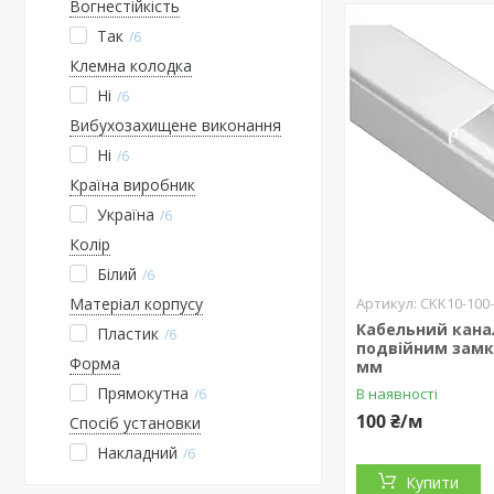
Вогнестійкість
Так
6
Клемна колодка
Ні
6
Вибухозахищене виконання
Ні
6
Країна виробник
Україна
6
Колір
Білий
6
Матеріал корпусу
CKK10-100-
Кабельний кана
Пластик
6
подвійним замк
Форма
мм
Прямокутна
В наявності
6
100 ₴/м
Спосіб установки
Накладний
6
Купити