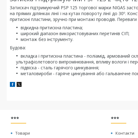
Затискач підтримуючий PSP 125 торгової марки NIGAS засто
на прямих ділянках лінії і на кутах повороту лінії до 30º. К
притискні пластини, зручно при монтажі проводів. Переваги
відкидна притискна пластина;
широкий діапазон використовуваних перетинів СІП;
монтаж без інструменту.
Будова:
вкладка і притискна пластина - поліамід, армований с
ультрафіолетового випромінювання, впливу вологи і пер
підвіска - сталь гарячого цинкування;
металовироби - гаряче цинкування або гальванічне по
***
***
Товари
Контакти