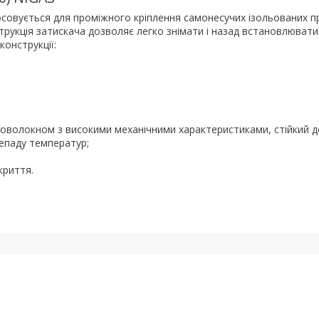
совується для проміжного кріплення самонесучих ізольованих п
онструкція затискача дозволяє легко знімати і назад встановлювати
 конструкції:
кловолокном з високими механічними характеристиками, стійкий д
епаду температур;
криття.