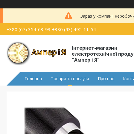
Зараз у компанії неробоч
+380 (67) 354-63-93
+380 (93) 492-11-54
Інтернет-магазин
електротехнічної проду
"Ампер і Я"
Головна
Товари та послуги
Про нас
Конт