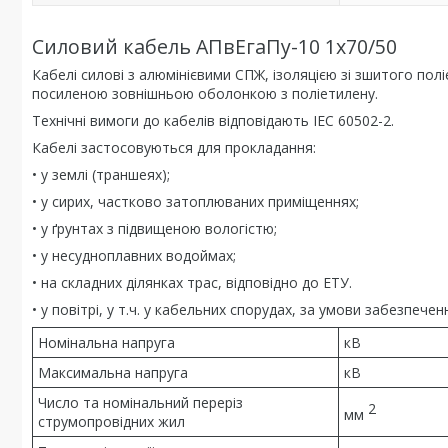
Силовий кабель АПвЕгаПу-10 1х70/50
Кабелі силові з алюмінієвими СПЖ, ізоляцією зі зшитого п
посиленою зовнішньою оболонкою з поліетилену.
Технічні вимоги до кабелів відповідають IEC 60502-2.
Кабелі застосовуються для прокладання:
• у землі (траншеях);
• у сирих, частково затоплюваних приміщеннях;
• у ґрунтах з підвищеною вологістю;
• у несудноплавних водоймах;
• на складних ділянках трас, відповідно до ЕТУ.
• у повітрі, у т.ч. у кабельних спорудах, за умови забезпе
Номінальна напруга
кВ
Максимальна напруга
кВ
Число та номінальний переріз
2
мм
струмопровідних жил