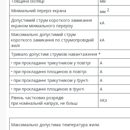
Товщина ізоляції
мм
2
Мінімальний переріз екрана
мм
Допустимий струм короткого замикання
кА
екраном мінімального перерізу
Максимально допустимий струм
короткого замикання по струмопровідній
кА
жилі
Тривало допустимі струмові навантаження *
• при прокладанні трикутником у повітрі
А
• при прокладанні площиною в повітрі
А
• при прокладанні трикутником у ґрунті
А
• при прокладанні площиною в ґрунті
А
Рівень часткових розрядів
пКл
при номінальній напрузі, не більш
Максимально допустима температура жили: