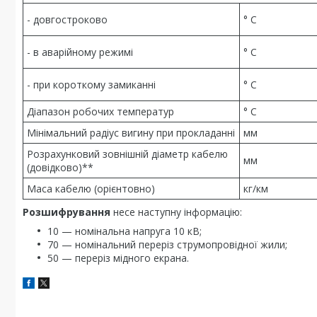
- довгостроково
° С
- в аварійному режимі
° С
- при короткому замиканні
° С
Діапазон робочих температур
° С
Мінімальний радіус вигину при прокладанні
мм
Розрахунковий зовнішній діаметр кабелю
мм
(довідково)**
Маса кабелю (орієнтовно)
кг/км
Розшифрування
несе наступну інформацію:
10 — номінальна напруга 10 кВ;
70 — номінальний переріз струмопровідної жили;
50 — переріз мідного екрана.