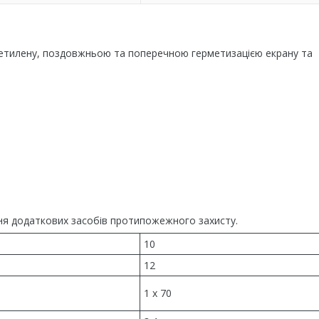
оліетилену, поздовжньою та поперечною герметизацією екрану та
чення додаткових засобів протипожежного захисту.
10
12
1 x 70