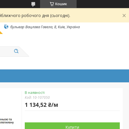
Кошик
йближчого робочого дня (сьогодні).
бульвар Вацлава Гавела, 8, Київ, Україна
В наявності
Код:
10-107050
1 134,52 ₴/м
Купити