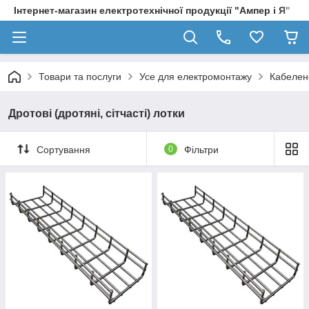
Інтернет-магазин електротехнічної продукції "Ампер і Я"
Товари та послуги
Усе для електромонтажу
Кабелене
Дротові (дротяні, сітчасті) лотки
Сортування
0
Фільтри