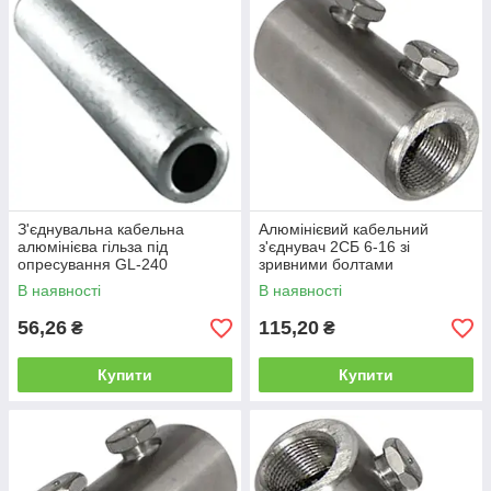
З'єднувальна кабельна
Алюмінієвий кабельний
алюмінієва гільза під
з'єднувач 2СБ 6-16 зі
опресування GL-240
зривними болтами
В наявності
В наявності
56,26
115,20
₴
₴
Купити
Купити