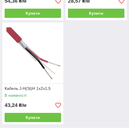
54,36
28,57
₴/м
₴/м
Купити
Купити
Кабель J-H(St)H 1x2x1,5
В наявності
43,24
₴/м
Купити