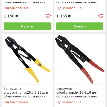
обтискання неізольованих
обтискання неізольованих
наконечників 5.5-25 кв.мм
наконечників 5.5-35 кв.мм
Під замовлення
Під замовлення
1 150
1 155
₴
₴
Купити
Купити
Інструмент
Інструмент
e.tool.crimp.hx.26.b.6.25 для
e.tool.crimp.hx.16.6.16 для
обтискання неізольованих
обтискання неізольованих
наконечників 6-25 кв.мм
наконечників 6-16 кв.мм
Під замовлення
Під замовлення