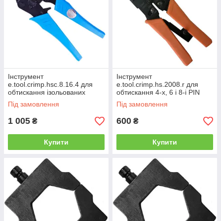
Інструмент
Інструмент
e.tool.crimp.hsc.8.16.4 для
e.tool.crimp.hs.2008.r для
обтискання ізольованих
обтискання 4-х, 6 і 8-і PIN
наконечників 6-16 кв.мм
конекторів
Під замовлення
Під замовлення
1 005
600
₴
₴
Купити
Купити