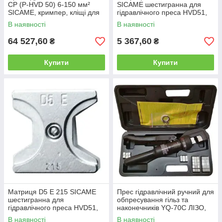
CP (P-HVD 50) 6-150 мм²
SICAME шестигранна для
SICAME, кримпер, кліщі для
гідравлічного преса HVD51,
обтискання наконечників
змінні матриці для
В наявності
В наявності
ручні
обпресовування гільз MJPT,
MJPB
64 527,60
5 367,60
₴
₴
Купити
Купити
Матриця D5 E 215 SICAME
Прес гідравлічний ручний для
шестигранна для
обпресування гільз та
гідравлічного преса HVD51,
наконечників YQ-70С ЛІЗО,
змінні матриці для
кримпер, кліщі пресувальні
В наявності
В наявності