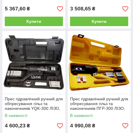
обпресовування гільз MJPT,
MJPB
5 367,60
3 508,65
₴
₴
Купити
Купити
Прес гідравлічний ручний для
Прес гідравлічний ручний для
обпресування гільз та
обпресування гільз та
наконечників YQK-300 ЛІЗО,
наконечників ПГР-300 ЛІЗО,
кримпер, кліщі пресувальні
кримпер, кліщі пресувальні
В наявності
В наявності
4 600,23
4 990,08
₴
₴