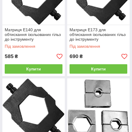
Матриця Е140 для
Матриця Е173 для
обтискання ізольованих гільз
обтискання ізольованих гільз
до інструменту
до інструменту
e.tool.crimp.jt.150 і
e.tool.crimp.jt.150 і
Під замовлення
Під замовлення
e.tool.crimp.hydr.4.150
e.tool.crimp.hydr.4.150
585
690
₴
₴
Купити
Купити