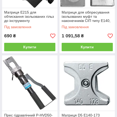
Матриця Е215 для
Матриця для обпресування
обтискання ізольованих гільз
ізольованих муфт та
до інструменту
наконечників СІП типу Е140,
e.tool.crimp.jt.150 і
Е173, Е215 ЛІЗО, змінні
Під замовлення
Під замовлення
e.tool.crimp.hydr.4.150
плашки
690
1 091,58
₴
₴
Купити
Купити
Прес гідравлічний P-HVD50-
Матриця D5 E140-173