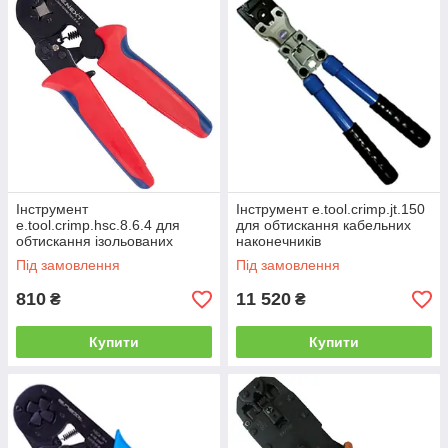
Інструмент
Інструмент e.tool.crimp.jt.150
e.tool.crimp.hsc.8.6.4 для
для обтискання кабельних
обтискання ізольованих
наконечників
наконечників 0,08-6 кв.мм
Під замовлення
Під замовлення
810
11 520
₴
₴
Купити
Купити