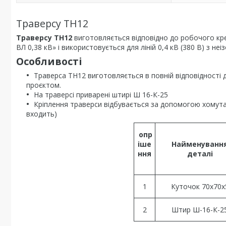
Траверсу ТН12
Траверсу ТН12
виготовляється відповідно до робочого крес
ВЛ 0,38 кВ» і використовується для ліній 0,4 кВ (380 В) з н
Особливості
Траверса ТН12 виготовляється в повній відповідності 
проєктом.
На траверсі приварені штирі Ш 16-К-25
Кріплення траверси відбувається за допомогою хомута,
входить)
опр
іше
Найменуванн
ння
деталі
1
Куточок 70х70х
2
Штир Ш-16-К-2