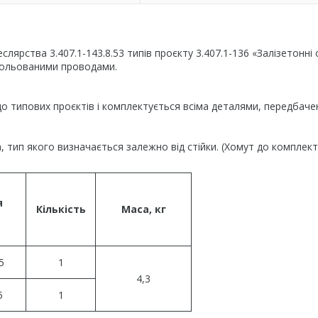
лярства 3.407.1-143.8.53 типів проєкту 3.407.1-136 «Залізетонні
еізольованими проводами.
до типових проєктів і комплектується всіма деталями, передбач
 тип якого визначається залежно від стійки. (Хомут до комплект
я
Кількість
Маса, кг
5
1
4,3
5
1