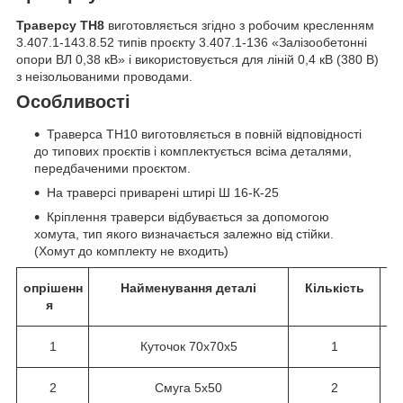
Траверсу ТН8
виготовляється згідно з робочим кресленням
3.407.1-143.8.52 типів проєкту 3.407.1-136 «Залізообетонні
опори ВЛ 0,38 кВ» і використовується для ліній 0,4 кВ (380 В)
з неізольованими проводами.
Особливості
Траверса ТН10 виготовляється в повній відповідності
до типових проєктів і комплектується всіма деталями,
передбаченими проєктом.
На траверсі приварені штирі Ш 16-К-25
Кріплення траверси відбувається за допомогою
хомута, тип якого визначається залежно від стійки.
(Хомут до комплекту не входить)
опрішенн
Найменування деталі
Кількість
я
1
Куточок 70х70х5
1
2
Смуга 5х50
2