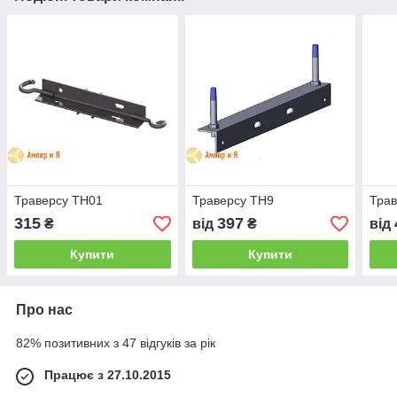
Траверсу ТН01
Траверсу ТН9
Трав
315
397
₴
від
₴
від
Купити
Купити
Про нас
82% позитивних з 47 відгуків за рік
Працює з 27.10.2015