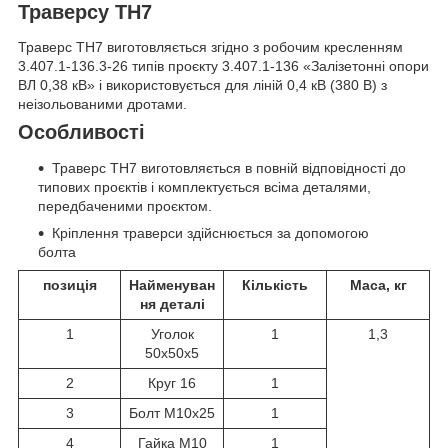
Траверсу ТН7
Траверс ТН7 виготовляється згідно з робочим кресленням
3.407.1-136.3-26 типів проєкту 3.407.1-136 «Залізетонні опори
ВЛ 0,38 кВ» і використовується для ліній 0,4 кВ (380 В) з
неізольованими дротами.
Особливості
Траверс ТН7 виготовляється в повній відповідності до
типових проєктів і комплектується всіма деталями,
передбаченими проєктом.
Кріплення траверси здійснюється за допомогою
болта
позиція
Найменуван
Кількість
Маса, кг
ня деталі
1
Уголок
1
1,3
50х50х5
2
Круг 16
1
3
Болт М10х25
1
4
Гайка М10
1