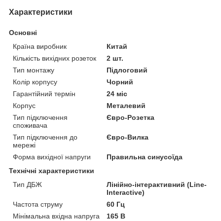
Характеристики
Основні
Країна виробник
Китай
Кількість вихідних розеток
2 шт.
Тип монтажу
Підлоговий
Колір корпусу
Чорний
Гарантійний термін
24 міс
Корпус
Металевий
Тип підключення
Євро-Розетка
споживача
Тип підключення до
Євро-Вилка
мережі
Форма вихідної напруги
Правильна синусоїда
Технічні характеристики
Тип ДБЖ
Лінійно-інтерактивний (Line-
Interactive)
Частота струму
60 Гц
Мінімальна вхідна напруга
165 В