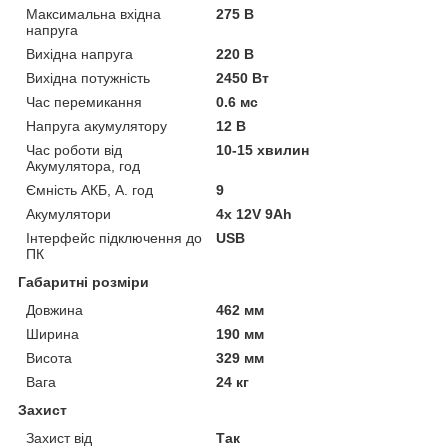
Максимальна вхідна
275 В
напруга
Вихідна напруга
220 В
Вихідна потужність
2450 Вт
Час перемикання
0.6 мс
Напруга акумулятору
12 В
Час роботи від
10-15 хвилин
Акумулятора, год
Ємність АКБ, А. год
9
Акумулятори
4x 12V 9Ah
Інтерфейс підключення до
USB
ПК
Габаритні розміри
Довжина
462 мм
Ширина
190 мм
Висота
329 мм
Вага
24 кг
Захист
Захист від
Так