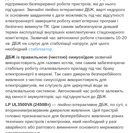
підтримкою безперервної роботи пристроїв, які до нього
під'єднані. Звичайні лінійно-інтерактивні ДБЖ, варті недорого
їх основним завданням є дати можливість під час відсутності
електроенергії завершити роботу комп'ютерних програм і
безпечно вимкнути ПК. Цим самим забезпечуючи довший
термін експлуатації внутрішніх комплектуючих стаціонарного
комп'ютера. Зазвичай час автономної роботи становить 10-20
хв. ДБЖ не слугує для стабілізації напруги, для цього
необхідний
стабілізатор
.
ДБЖ із правильною (чистою) синусоїдою
зазвичай
використовують для газових котлів, тим самим забезпечуючи
стабільну роботу опалювального приладу під час браку
електроенергії в мережі. Так само джерела безперебійного
живлення з чистою синусоїдою використовують для
електродвигунів, які слугують для циркуляції води за
опалювальною системою. Автономний час роботи залежить
від ємності акумуляторів, що під'єднуються до ДБЖ.
LP UL3500VA (2450Вт)
— лінійно-інтерактивне ДБЖ, по суті, є
вторинним/резервним джерелом живлення. Цей пристрій
головно призначається для безперебійного живлення різних
технічних пристроїв і електроніки, який необхідний у разі
аварійного або раптового вимкнення основного мережевого
електроживлення.