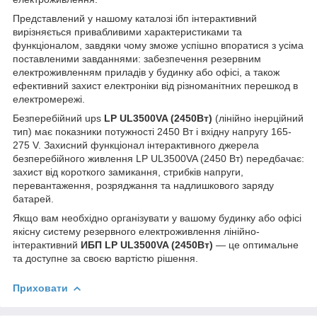
Представлений у нашому каталозі ібп інтерактивний
вирізняється привабливими характеристиками та
функціоналом, завдяки чому зможе успішно впоратися з усіма
поставленими завданнями: забезпечення резервним
електроживленням приладів у будинку або офісі, а також
ефективний захист електроніки від різноманітних перешкод в
електромережі.
Безперебійний ups
LP UL3500VA (2450Вт)
(лінійно інерційний
тип) має показники потужності 2450 Вт і вхідну напругу 165-
275 V. Захисний функціонал інтерактивного джерела
безперебійного живлення LP UL3500VA (2450 Вт) передбачає:
захист від короткого замикання, стрибків напруги,
перевантаження, розряджання та надлишкового заряду
батарей.
Якщо вам необхідно організувати у вашому будинку або офісі
якісну систему резервного електроживлення лінійно-
інтерактивний
ИБП LP UL3500VA (2450Вт)
— це оптимальне
та доступне за своєю вартістю рішення.
Приховати