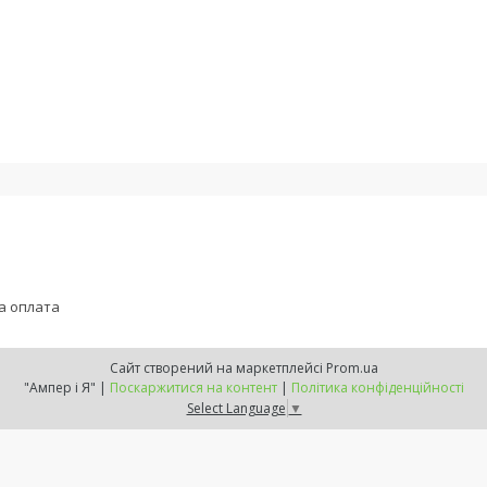
а оплата
Сайт створений на маркетплейсі
Prom.ua
"Ампер і Я" |
Поскаржитися на контент
|
Політика конфіденційності
Select Language
▼