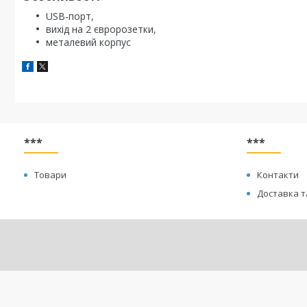
USB-порт,
вихід на 2 євророзетки,
металевий корпус
***
***
Товари
Контакти
Доставка т