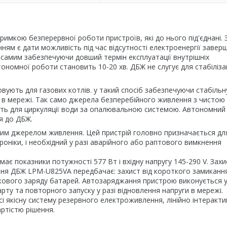
имкою безперервної роботи пристроїв, які до нього під'єднані. 
нням є дати можливість під час відсутності електроенергії завер
самим забезпечуючи довший термін експлуатації внутрішніх
номної роботи становить 10-20 хв. ДБЖ не слугує для стабілізац
вують для газових котлів. у такий спосіб забезпечуючи стабільн
 в мережі. Так само джерела безперебійного живлення з чистою
ють для циркуляції води за опалювальною системою. Автономний
я до ДБЖ.
вним джерелом живлення. Цей пристрій головно призначається дл
роніки, і необхідний у разі аварійного або раптового вимкнення
ає показники потужності 577 Вт і вхідну напругу 145-290 V. Зах
ня ДБЖ LPM-U825VA передбачає: захист від короткого замиканн
кового заряду батарей. Автозаряджання пристрою виконується 
рту та повторного запуску у разі відновлення напруги в мережі.
і якісну систему резервного електроживлення, лінійно інтеракт
ртістю рішення.