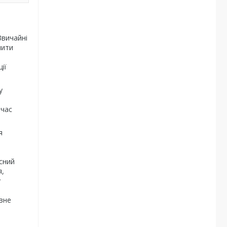
Звичайні
шити
ії
у
 час
я
исний
я,
у
ивне