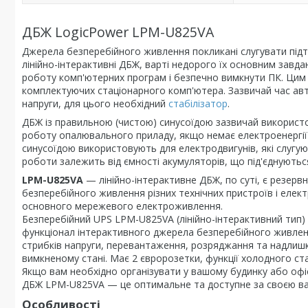
ДБЖ LogicPower LPM-U825VA
Джерела безперебійного живлення покликані слугувати підтр
лінійно-інтерактивні ДБЖ, варті недорого їх основним завда
роботу комп'ютерних програм і безпечно вимкнути ПК. Цим 
комплектуючих стаціонарного комп'ютера. Зазвичай час авто
напруги, для цього необхідний
стабілізатор
.
ДБЖ із правильною (чистою) синусоїдою зазвичай використо
роботу опалювального приладу, якщо немає електроенергії
синусоїдою використовують для електродвигунів, які слугу
роботи залежить від ємності акумуляторів, що під'єднуютьс
LPM-U825VA
— лінійно-інтерактивне ДБЖ, по суті, є резер
безперебійного живлення різних технічних пристроїв і елект
основного мережевого електроживлення.
Безперебійний UPS LPM-U825VA (лінійно-інтерактивний тип) м
функціонал інтерактивного джерела безперебійного живлен
стрибків напруги, перевантаження, розряджання та надлиш
вимкненому стані. Має 2 євророзетки, функції холодного ста
Якщо вам необхідно організувати у вашому будинку або офіс
ДБЖ LPM-U825VA — це оптимальне та доступне за своєю ва
Особливості