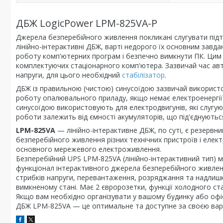
ДБЖ LogicPower LPM-825VA-P
Джерела безперебійного живлення покликані слугувати підтр
лінійно-інтерактивні ДБЖ, варті недорого їх основним завда
роботу комп'ютерних програм і безпечно вимкнути ПК. Цим 
комплектуючих стаціонарного комп'ютера. Зазвичай час авто
напруги, для цього необхідний
стабілізатор
.
ДБЖ із правильною (чистою) синусоїдою зазвичай використо
роботу опалювального приладу, якщо немає електроенергії
синусоїдою використовують для електродвигунів, які слугу
роботи залежить від ємності акумуляторів, що під'єднуютьс
LPM-825VA
— лінійно-інтерактивне ДБЖ, по суті, є резерв
безперебійного живлення різних технічних пристроїв і елект
основного мережевого електроживлення.
Безперебійний UPS LPM-825VA (лінійно-інтерактивний тип) ма
функціонал інтерактивного джерела безперебійного живлен
стрибків напруги, перевантаження, розряджання та надлиш
вимкненому стані. Має 2 євророзетки, функції холодного ста
Якщо вам необхідно організувати у вашому будинку або офіс
ДБЖ LPM-825VA — це оптимальне та доступне за своєю варт