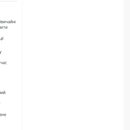
Звичайні
шити
ії
у
 час
ний
у
ивне