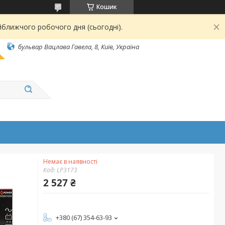
Кошик
йближчого робочого дня (сьогодні).
бульвар Вацлава Гавела, 8, Київ, Україна
Немає в наявності
Код:
LP3173
2 527 ₴
+380 (67) 354-63-93