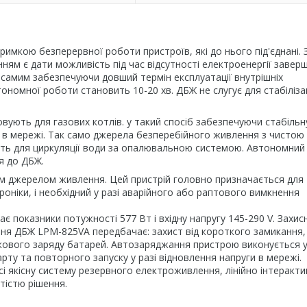
имкою безперервної роботи пристроїв, які до нього під'єднані. 
нням є дати можливість під час відсутності електроенергії завер
самим забезпечуючи довший термін експлуатації внутрішніх
номної роботи становить 10-20 хв. ДБЖ не слугує для стабілізац
вують для газових котлів. у такий спосіб забезпечуючи стабільн
 в мережі. Так само джерела безперебійного живлення з чистою
ють для циркуляції води за опалювальною системою. Автономний
я до ДБЖ.
ним джерелом живлення. Цей пристрій головно призначається для
роніки, і необхідний у разі аварійного або раптового вимкнення
є показники потужності 577 Вт і вхідну напругу 145-290 V. Захис
ня ДБЖ LPM-825VA передбачає: захист від короткого замикання,
кового заряду батарей. Автозаряджання пристрою виконується 
рту та повторного запуску у разі відновлення напруги в мережі.
і якісну систему резервного електроживлення, лінійно інтеракт
істю рішення.