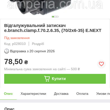
Відгалужувальний затискач
e.branch.clamp.f.70.2.6.35, (70/2x6-35) E.NEXT
Під замовлення
Код: р028010
Роздріб
Відправка з
20 серпня 2026
78,50
₴
Мінімальна сума замовлення на сайті — 500 ₴
Купити
Опис
Характеристики
Доставка
Оплата
Умови п
Опис