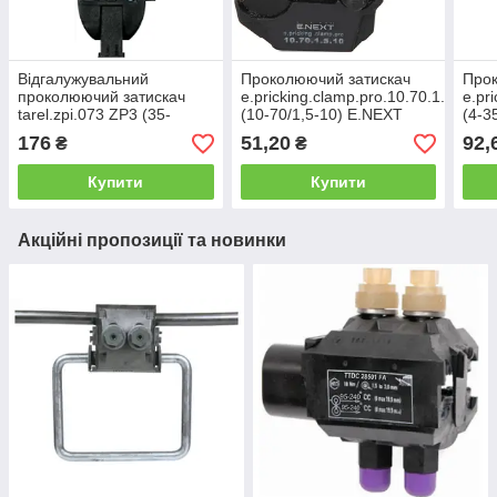
Відгалужувальний
Проколюючий затискач
Прок
проколюючий затискач
e.pricking.clamp.pro.10.70.1.5.10,
e.pr
tarel.zpi.073 ZP3 (35-
(10-70/1,5-10) E.NEXT
(4-3
70/16-35) E.NEXT
176
51,20
92,
₴
₴
Купити
Купити
Акційні пропозиції та новинки