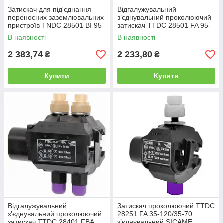
Затискач для під'єднання
Відгалужувальний
переносних заземлювальних
з’єднувальний проколюючий
пристроїв TNDC 28501 BI 95
затискач TTDC 28501 FA 95-
95-300 мм² SICAME,
240/95-240 SICAME
В наявності
В наявності
проколювальний затискач зі
скобою
2 383,74
2 233,80
₴
₴
Купити
Купити
Відгалужувальний
Затискач проколюючий TTDC
з’єднувальний проколюючий
28251 FA 35-120/35-70
затискач TTDC 28401 FBA
з’єднувальний SICAME