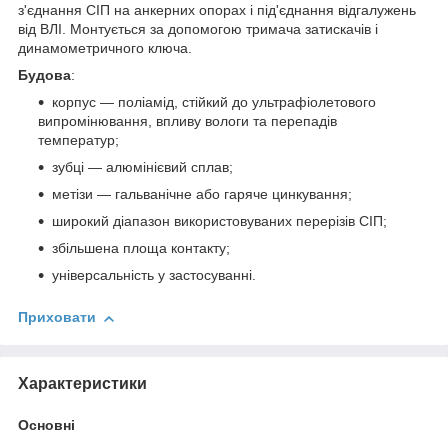
з'єднання СІП на анкерних опорах і під'єднання відгалужень
від ВЛІ. Монтується за допомогою тримача затискачів і
динамометричного ключа.
Будова
:
корпус — поліамід, стійкий до ультрафіолетового
випромінювання, впливу вологи та перепадів
температур;
зубці — алюмінієвий сплав;
метізи — гальванічне або гаряче цинкування;
широкий діапазон використовуваних перерізів СІП;
збільшена площа контакту;
універсальність у застосуванні.
Приховати
Характеристики
Основні