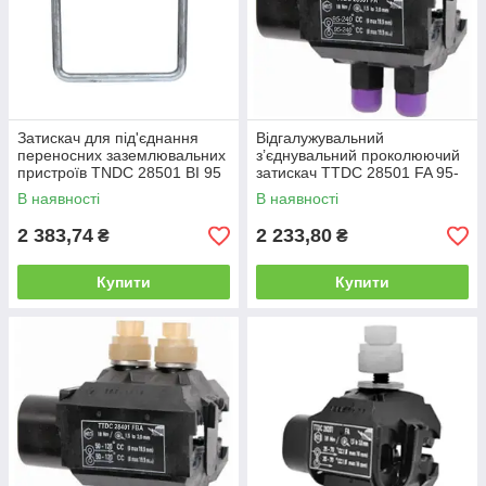
Затискач для під'єднання
Відгалужувальний
переносних заземлювальних
з’єднувальний проколюючий
пристроїв TNDC 28501 BI 95
затискач TTDC 28501 FA 95-
95-300 мм² SICAME,
240/95-240 SICAME
В наявності
В наявності
проколювальний затискач зі
скобою
2 383,74
2 233,80
₴
₴
Купити
Купити