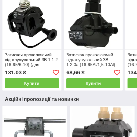
Затискач проколюючий
Затискач проколюючий
Зати
відгалужувальний ЗВ 1.1.2
відгалужувальний ЗВ
відг
(16-95/6-10) (для
1.2.0а (16-95Al/1,5-10Al)
(16-
заземлення) ЛІЗО
ЛІЗО (для підключення
131,03
68,66
134
₴
₴
світильників)
Купити
Купити
Акційні пропозиції та новинки