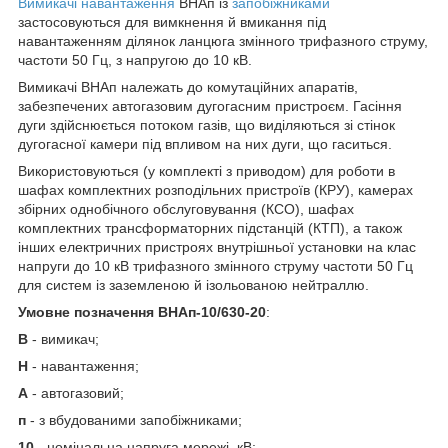
Вимикачі навантаження
ВНАп із
запобіжниками
застосовуються для вимкнення й вмикання під
навантаженням ділянок ланцюга змінного трифазного струму,
частоти 50 Гц, з напругою до 10 кВ.
Вимикачі ВНАп належать до комутаційних апаратів,
забезпечених автогазовим дугогасним пристроєм. Гасіння
дуги здійснюється потоком газів, що виділяються зі стінок
дугогасної камери під впливом на них дуги, що гаситься.
Використовуються (у комплекті з приводом) для роботи в
шафах комплектних розподільних пристроїв (КРУ), камерах
збірних однобічного обслуговування (КСО), шафах
комплектних трансформаторних підстанцій (КТП), а також
інших електричних пристроях внутрішньої установки на клас
напруги до 10 кВ трифазного змінного струму частоти 50 Гц
для систем із заземленою й ізольованою нейтраллю.
Умовне позначення ВНАп-10/630-20
:
В
- вимикач;
Н
- навантаження;
А
- автогазовий;
п
- з вбудованими запобіжниками;
10
- номінальна напруга мережі, кВ;