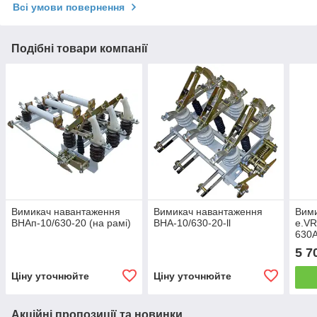
Всі умови повернення
Подібні товари компанії
Вимикач навантаження
Вимикач навантаження
Вими
ВНАп-10/630-20 (на рамі)
ВНА-10/630-20-ll
e.VR
630А
5 7
Ціну уточнюйте
Ціну уточнюйте
Акційні пропозиції та новинки