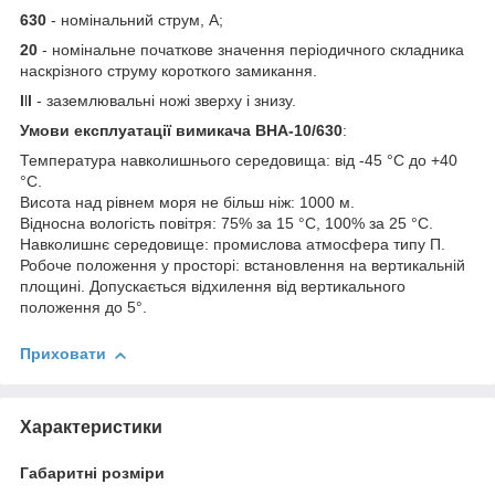
630
- номінальний струм, А;
20
- номінальне початкове значення періодичного складника
наскрізного струму короткого замикання.
l
l
l
- заземлювальні ножі зверху і знизу.
Умови експлуатації вимикача ВНА-10/630
:
Температура навколишнього середовища: від -45 °C до +40
°C.
Висота над рівнем моря не більш ніж: 1000 м.
Відносна вологість повітря: 75% за 15 °C, 100% за 25 °C.
Навколишнє середовище: промислова атмосфера типу П.
Робоче положення у просторі: встановлення на вертикальній
площині. Допускається відхилення від вертикального
положення до 5°.
Приховати
Характеристики
Габаритні розміри