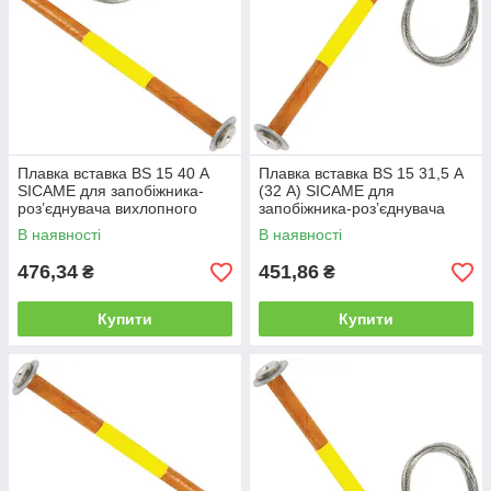
Плавка вставка BS 15 40 А
Плавка вставка BS 15 31,5 А
SICAME для запобіжника-
(32 А) SICAME для
роз’єднувача вихлопного
запобіжника-роз’єднувача
типу, нитка запобіжника
вихлопного типу, нитка
В наявності
В наявності
запобіжника
476,34
451,86
₴
₴
Купити
Купити