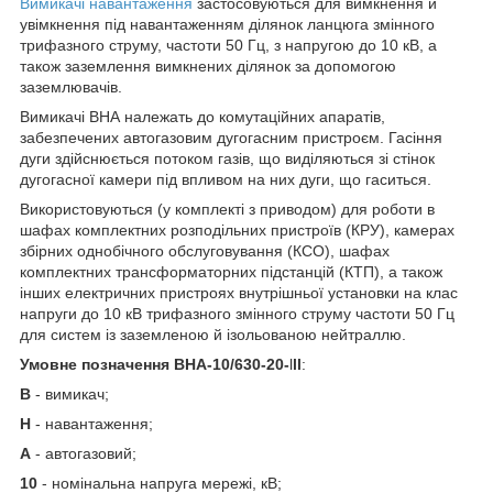
Вимикачі навантаження
застосовуються для вимкнення й
увімкнення під навантаженням ділянок ланцюга змінного
трифазного струму, частоти 50 Гц, з напругою до 10 кВ, а
також заземлення вимкнених ділянок за допомогою
заземлювачів.
Вимикачі ВНА належать до комутаційних апаратів,
забезпечених автогазовим дугогасним пристроєм. Гасіння
дуги здійснюється потоком газів, що виділяються зі стінок
дугогасної камери під впливом на них дуги, що гаситься.
Використовуються (у комплекті з приводом) для роботи в
шафах комплектних розподільних пристроїв (КРУ), камерах
збірних однобічного обслуговування (КСО), шафах
комплектних трансформаторних підстанцій (КТП), а також
інших електричних пристроях внутрішньої установки на клас
напруги до 10 кВ трифазного змінного струму частоти 50 Гц
для систем із заземленою й ізольованою нейтраллю.
Умовне позначення ВНА-10/630-20-
l
ll
:
В
- вимикач;
Н
- навантаження;
А
- автогазовий;
10
- номінальна напруга мережі, кВ;