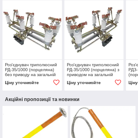
Роз'єднувач триполюсний
Роз'єднувач триполюсний
Роз'
РД-35/1000 (порцеляна)
РД-35/1000 (порцеляна) з
РДЗ-
без приводу на загальній
приводом на загальній
(пор
рамі
рамі
на з
Ціну уточнюйте
Ціну уточнюйте
Цін
Акційні пропозиції та новинки