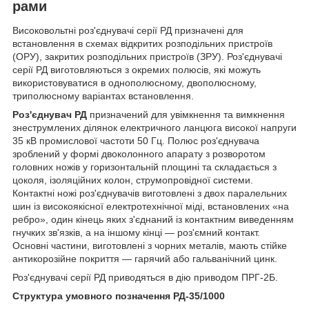
рами
Високовольтні роз'єднувачі серії РД призначені для
встановлення в схемах відкритих розподільних пристроїв
(ОРУ), закритих розподільних пристроїв (ЗРУ). Роз'єднувачі
серії РД виготовляються з окремих полюсів, які можуть
використовуватися в однополюсному, двополюсному,
триполюсному варіантах встановлення.
Роз'єднувач РД
призначений для увімкнення та вимкнення
знеструмлених ділянок електричного ланцюга високої напруги
35 кВ промислової частоти 50 Гц. Полюс роз'єднувача
зроблений у формі двоколонного апарату з розворотом
головних ножів у горизонтальній площині та складається з
цоколя, ізоляційних колон, струмопровідної системи.
Контактні ножі роз'єднувачів виготовлені з двох паралельних
шин із високоякісної електротехнічної міді, встановлених «на
ребро», один кінець яких з'єднаний із контактним виведенням
гнучких зв'язків, а на іншому кінці — роз'ємний контакт.
Основні частини, виготовлені з чорних металів, мають стійке
антикорозійне покриття — гарячий або гальванічний цинк.
Роз'єднувачі серії РД приводяться в дію приводом ПРГ-2Б.
Структура умовного позначення РД-35/1000