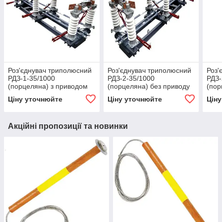
Роз'єднувач триполюсний
Роз'єднувач триполюсний
Роз'
РДЗ-1-35/1000
РДЗ-2-35/1000
РДЗ-
(порцеляна) з приводом
(порцеляна) без приводу
(пор
на загальній рамі
на загальній рамі
без 
Ціну уточнюйте
Ціну уточнюйте
Цін
Акційні пропозиції та новинки