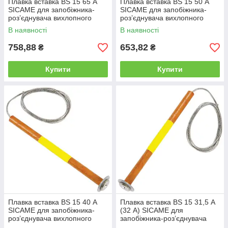
Плавка вставка BS 15 65 А
Плавка вставка BS 15 50 А
SICAME для запобіжника-
SICAME для запобіжника-
роз’єднувача вихлопного
роз’єднувача вихлопного
типу, нитка запобіжника
типу, нитка запобіжника
В наявності
В наявності
758,88
653,82
₴
₴
Купити
Купити
Плавка вставка BS 15 40 А
Плавка вставка BS 15 31,5 А
SICAME для запобіжника-
(32 А) SICAME для
роз’єднувача вихлопного
запобіжника-роз’єднувача
типу, нитка запобіжника
вихлопного типу, нитка