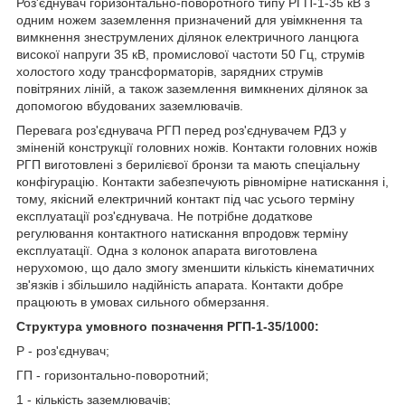
Роз'єднувач горизонтально-поворотного типу РГП-1-35 кВ з
одним ножем заземлення призначений для увімкнення та
вимкнення знеструмлених ділянок електричного ланцюга
високої напруги 35 кВ, промислової частоти 50 Гц, струмів
холостого ходу трансформаторів, зарядних струмів
повітряних ліній, а також заземлення вимкнених ділянок за
допомогою вбудованих заземлювачів.
Перевага роз'єднувача РГП перед роз'єднувачем РДЗ у
зміненій конструкції головних ножів. Контакти головних ножів
РГП виготовлені з берилієвої бронзи та мають спеціальну
конфігурацію. Контакти забезпечують рівномірне натискання і,
тому, якісний електричний контакт під час усього терміну
експлуатації роз'єднувача. Не потрібне додаткове
регулювання контактного натискання впродовж терміну
експлуатації. Одна з колонок апарата виготовлена
нерухомою, що дало змогу зменшити кількість кінематичних
зв'язків і збільшило надійність апарата. Контакти добре
працюють в умовах сильного обмерзання.
Структура умовного позначення РГП-1-35/1000:
Р - роз'єднувач;
ГП - горизонтально-поворотний;
1 - кількість заземлювачів;