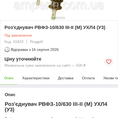
Роз'єднувач РВФЗ-10/630 III-II (М) УХЛ4 (У3)
Під замовлення
Код: 10423
Роздріб
Відправка з
16 серпня 2026
Ціну уточнюйте
Мінімальна сума замовлення на сайті — 500 ₴
Опис
Характеристики
Доставка
Оплата
Умови п
Опис
Роз'єднувач РВФЗ-10/630 III-II (М) УХЛ4
(У3)