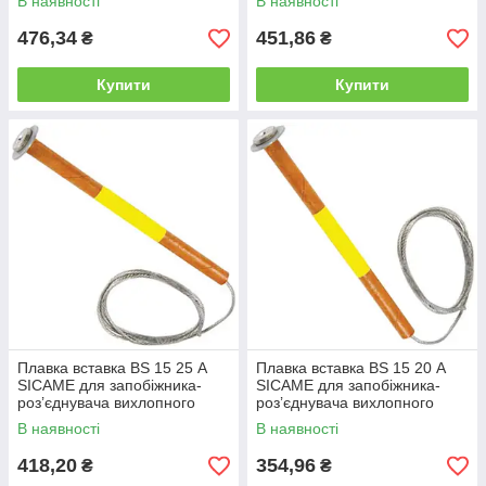
В наявності
В наявності
запобіжника
476,34
451,86
₴
₴
Купити
Купити
Плавка вставка BS 15 25 А
Плавка вставка BS 15 20 А
SICAME для запобіжника-
SICAME для запобіжника-
роз’єднувача вихлопного
роз’єднувача вихлопного
типу, нитка запобіжника
типу, нитка запобіжника
В наявності
В наявності
418,20
354,96
₴
₴