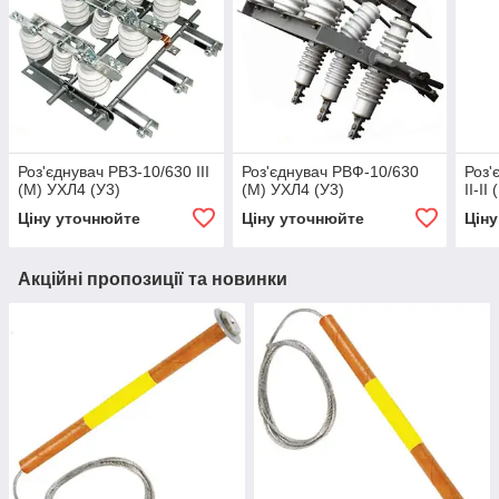
Роз'єднувач РВЗ-10/630 III
Роз'єднувач РВФ-10/630
Роз'
(М) УХЛ4 (У3)
(М) УХЛ4 (У3)
II-I
Ціну уточнюйте
Ціну уточнюйте
Цін
Акційні пропозиції та новинки