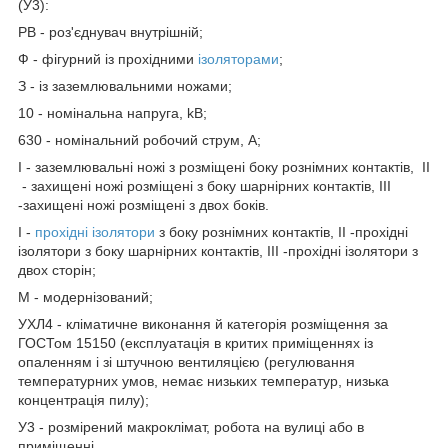
(У3):
РВ - роз'єднувач внутрішній;
Ф - фігурний із прохідними
ізоляторами
;
З - із заземлювальними ножами;
10 - номінальна напруга, kВ;
630 - номінальний робочий струм, А;
I - заземлювальні ножі з розміщені боку рознімних контактів, II
- захищені ножі розміщені з боку шарнірних контактів, III
-захищені ножі розміщені з двох боків.
I -
прохідні ізолятори
з боку рознімних контактів, II -прохідні
ізолятори з боку шарнірних контактів, III -прохідні ізолятори з
двох сторін;
М - модернізований;
УХЛ4 - кліматичне виконання й категорія розміщення за
ГОСТом 15150 (експлуатація в критих приміщеннях із
опаленням і зі штучною вентиляцією (регулювання
температурних умов, немає низьких температур, низька
концентрація пилу);
У3 - розмірений макроклімат, робота на вулиці або в
приміщенні.