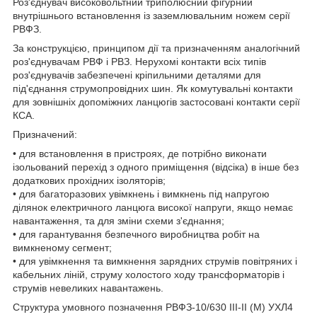
Роз'єднувач високовольтний триполюсний фігурний
внутрішнього встановлення із заземлювальним ножем серії
РВФЗ.
За конструкцією, принципом дії та призначенням аналогічний
роз'єднувачам РВФ і РВЗ. Нерухомі контакти всіх типів
роз'єднувачів забезпечені кріпильними деталями для
під'єднання струмопровідних шин. Як комутувальні контакти
для зовнішніх допоміжних ланцюгів застосовані контакти серії
КСА.
Призначений:
• для встановлення в пристроях, де потрібно виконати
ізольований перехід з одного приміщення (відсіка) в інше без
додаткових прохідних ізоляторів;
• для багаторазових увімкнень і вимкнень під напругою
ділянок електричного ланцюга високої напруги, якщо немає
навантаження, та для зміни схеми з'єднання;
• для гарантування безпечного виробництва робіт на
вимкненому сегмент;
• для увімкнення та вимкнення зарядних струмів повітряних і
кабельних ліній, струму холостого ходу трансформаторів і
струмів невеликих навантажень.
Структура умовного позначення РВФЗ-10/630 III-II (М) УХЛ4