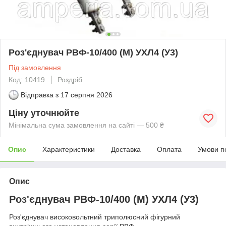
Роз'єднувач РВФ-10/400 (М) УХЛ4 (У3)
Під замовлення
Код: 10419
Роздріб
Відправка з
17 серпня 2026
Ціну уточнюйте
Мінімальна сума замовлення на сайті — 500 ₴
Опис
Характеристики
Доставка
Оплата
Умови п
Опис
Роз'єднувач РВФ-10/400 (М) УХЛ4 (У3)
Роз'єднувач високовольтний триполюсний фігурний