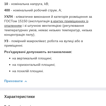
10
- номінальна напруга, kВ;
400
- номінальний робочий струм, А;
УХЛ4
- кліматичне виконання й категорія розміщення за
ГОСТом 15150 (експлуатація
в критих приміщеннях із
опаленням
і зі штучною вентиляцією (регулювання
температурних умов, немає низьких температур, низька
концентрація пилу);
У3
- помірний макроклімат, робота на вулиці або в
приміщенні.
Роз'єднувачі допускають встановлення:
на вертикальній площині;
на горизонтальній площині;
на похилій площині.
Приховати
Характеристики