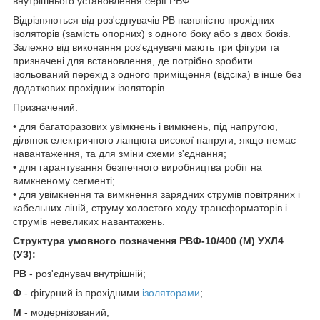
внутрішнього установлення серії РВФ.
Відрізняються від роз'єднувачів РВ наявністю прохідних
ізоляторів (замість опорних) з одного боку або з двох боків.
Залежно від виконання роз'єднувачі мають три фігури та
призначені для встановлення, де потрібно зробити
ізольований перехід з одного приміщення (відсіка) в інше без
додаткових прохідних ізоляторів.
Призначений:
• для багаторазових увімкнень і вимкнень, під напругою,
ділянок електричного ланцюга високої напруги, якщо немає
навантаження, та для зміни схеми з'єднання;
• для гарантування безпечного виробництва робіт на
вимкненому сегменті;
• для увімкнення та вимкнення зарядних струмів повітряних і
кабельних ліній, струму холостого ходу трансформаторів і
струмів невеликих навантажень.
Структура умовного позначення РВФ-10/400 (М) УХЛ4
(У3):
РВ
- роз'єднувач внутрішній;
Ф
- фігурний із прохідними
ізоляторами
;
М
- модернізований;