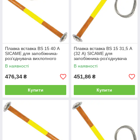
Плавка вставка BS 15 40 А
Плавка вставка BS 15 31,5 А
SICAME для запобіжника-
(32 А) SICAME для
роз’єднувача вихлопного
запобіжника-роз’єднувача
типу, нитка запобіжника
вихлопного типу, нитка
В наявності
В наявності
запобіжника
476,34
451,86
₴
₴
Купити
Купити