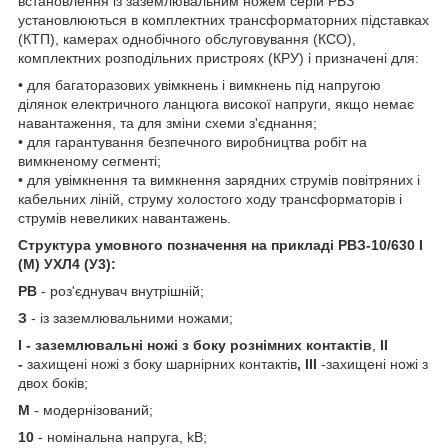
встановлення із заземлювальним ножем серій РВЗ
установлюються в комплектних трансформаторних підставках
(КТП), камерах однобічного обслуговування (КСО),
комплектних розподільних пристроях (КРУ) і призначені для:
• для багаторазових увімкнень і вимкнень під напругою
ділянок електричного ланцюга високої напруги, якщо немає
навантаження, та для зміни схеми з'єднання;
• для гарантування безпечного виробництва робіт на
вимкненому сегменті;
• для увімкнення та вимкнення зарядних струмів повітряних і
кабельних ліній, струму холостого ходу трансформаторів і
струмів невеликих навантажень.
Структура умовного позначення на прикладі РВЗ-10/630 I
(М) УХЛ4 (У3):
РВ
- роз'єднувач внутрішній;
З
- із заземлювальними ножами;
I - заземлювальні ножі з боку рознімних контактів
,
II
-
захищені ножі з боку шарнірних контактів
,
III
-захищені ножі з
двох боків;
М
- модернізований;
10
- номінальна напруга, kВ;