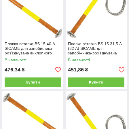
Плавка вставка BS 15 40 А
Плавка вставка BS 15 31,5 А
SICAME для запобіжника-
(32 А) SICAME для
роз’єднувача вихлопного
запобіжника-роз’єднувача
типу, нитка запобіжника
вихлопного типу, нитка
В наявності
В наявності
запобіжника
476,34
451,86
₴
₴
Купити
Купити