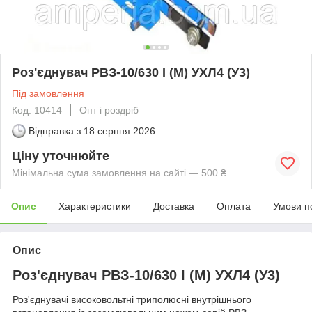
Роз'єднувач РВЗ-10/630 I (М) УХЛ4 (У3)
Під замовлення
Код: 10414
Опт і роздріб
Відправка з
18 серпня 2026
Ціну уточнюйте
Мінімальна сума замовлення на сайті — 500 ₴
Опис
Характеристики
Доставка
Оплата
Умови п
Опис
Роз'єднувач РВЗ-10/630 I (М) УХЛ4 (У3)
Роз'єднувачі високовольтні триполюсні внутрішнього