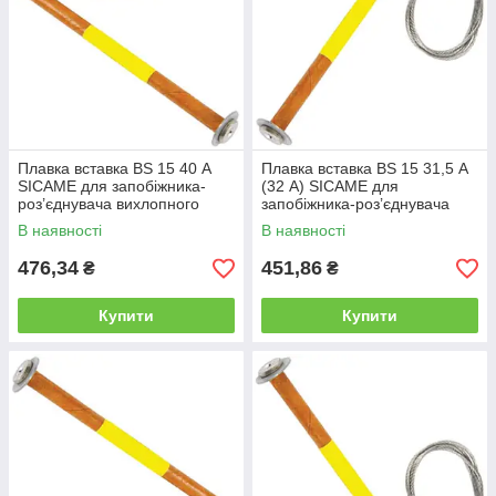
Плавка вставка BS 15 40 А
Плавка вставка BS 15 31,5 А
SICAME для запобіжника-
(32 А) SICAME для
роз’єднувача вихлопного
запобіжника-роз’єднувача
типу, нитка запобіжника
вихлопного типу, нитка
В наявності
В наявності
запобіжника
476,34
451,86
₴
₴
Купити
Купити