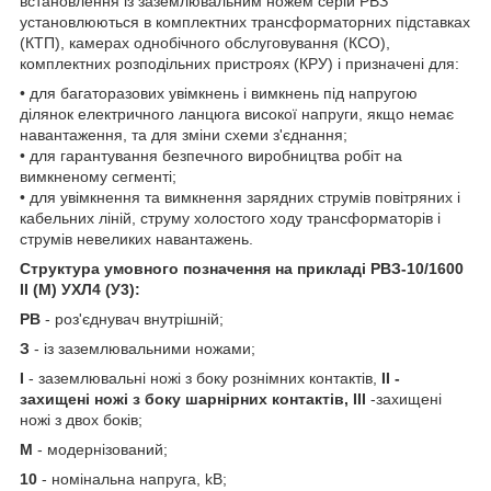
встановлення із заземлювальним ножем серій РВЗ
установлюються в комплектних трансформаторних підставках
(КТП), камерах однобічного обслуговування (КСО),
комплектних розподільних пристроях (КРУ) і призначені для:
• для багаторазових увімкнень і вимкнень під напругою
ділянок електричного ланцюга високої напруги, якщо немає
навантаження, та для зміни схеми з'єднання;
• для гарантування безпечного виробництва робіт на
вимкненому сегменті;
• для увімкнення та вимкнення зарядних струмів повітряних і
кабельних ліній, струму холостого ходу трансформаторів і
струмів невеликих навантажень.
Структура умовного позначення на прикладі РВЗ-10/1600
II (М) УХЛ4 (У3):
РВ
- роз'єднувач внутрішній;
З
- із заземлювальними ножами;
I
- заземлювальні ножі з боку рознімних контактів,
II -
захищені ножі з боку шарнірних контактів,
III
-захищені
ножі з двох боків;
М
- модернізований;
10
- номінальна напруга, kВ;