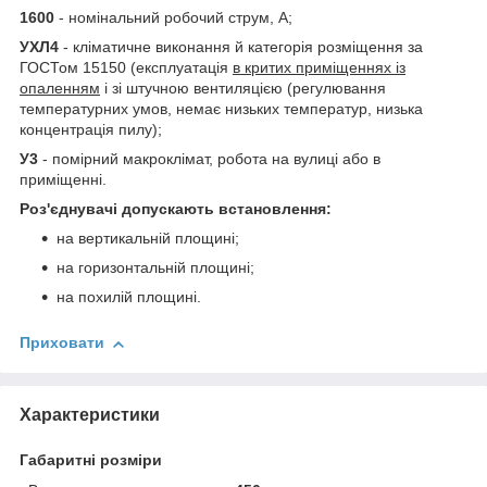
1600
- номінальний робочий струм, А;
УХЛ4
- кліматичне виконання й категорія розміщення за
ГОСТом 15150 (експлуатація
в критих приміщеннях із
опаленням
і зі штучною вентиляцією (регулювання
температурних умов, немає низьких температур, низька
концентрація пилу);
У3
- помірний макроклімат, робота на вулиці або в
приміщенні.
Роз'єднувачі допускають встановлення:
на вертикальній площині;
на горизонтальній площині;
на похилій площині.
Приховати
Характеристики
Габаритні розміри