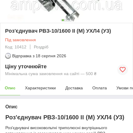
Роз'єднувач РВЗ-10/1600 II (М) УХЛ4 (У3)
Під замовлення
Код: 10412
Роздріб
Відправка з
18 серпня 2026
Ціну уточнюйте
Мінімальна сума замовлення на сайті — 500 ₴
Опис
Характеристики
Доставка
Оплата
Умови п
Опис
Роз'єднувач РВЗ-10/1600 II (М) УХЛ4 (У3)
Роз'єднувачі високовольтні триполюсні внутрішнього