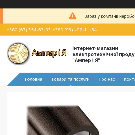
Зараз у компанії неробо
+380 (67) 354-63-93
+380 (93) 492-11-54
Інтернет-магазин
електротехнічної проду
"Ампер і Я"
Головна
Товари та послуги
Про нас
Конт