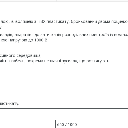
ою, із ізоляцією з ПВХ пластикату, броньований двома поцинк
у.
адів, апаратів і до затискачів розподільних пристроїв із номін
йною напругою до 1000 В.
ресивного середовища;
ії на кабель, зокрема незначні зусилля, що розтягують.
ластикату.
660 / 1000