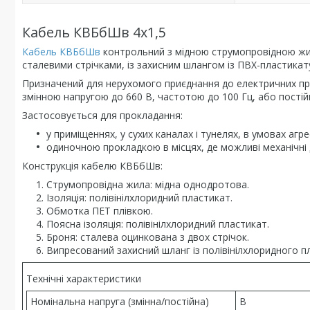
Кабель КВБбШв 4x1,5
Кабель КВБбШв
контрольний з мідною струмопровідною жил
сталевими стрічками, із захисним шлангом із ПВХ-пластикат
Призначений для нерухомого приєднання до електричних прил
змінною напругою до 660 В, частотою до 100 Гц, або пості
Застосовується для прокладання:
у приміщеннях, у сухих каналах і тунелях, в умовах аг
одиночною прокладкою в місцях, де можливі механічні д
Конструкція кабелю КВБбШв:
Струмопровідна жила: мідна однодротова.
Ізоляція: полівінілхлоридний пластикат.
Обмотка ПЕТ плівкою.
Поясна ізоляція: полівінілхлоридний пластикат.
Броня: сталева оцинкована з двох стрічок.
Випресований захисний шланг із полівінілхлоридного п
Технічні характеристики
Номінальна напруга (змінна/постійна)
В