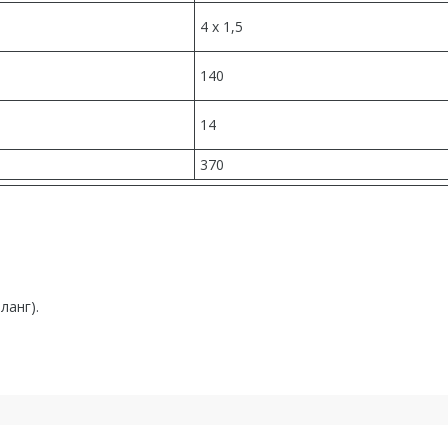
4 x 1,5
140
14
370
ланг).