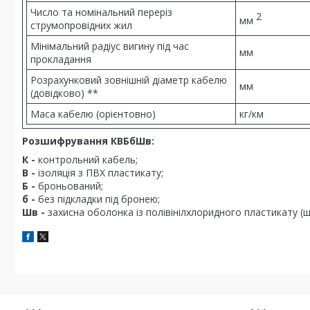
Число та номінальний переріз
2
мм
струмопровідних жил
Мінімальний радіус вигину під час
мм
прокладання
Розрахунковий зовнішній діаметр кабелю
мм
(довідково) **
Маса кабелю (орієнтовно)
кг/км
Розшифрування КВБбШв:
К -
контрольний кабель;
В -
ізоляція з ПВХ пластикату;
Б -
броньований;
б -
без підкладки під бронею;
Шв -
захисна оболонка із полівінілхлоридного пластикату (ш