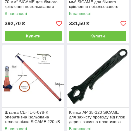
70 мм² SICAME для бічного
мм² SICAME для бічного
кріплення неізольованого
кріплення неізольованого
проводу, спіральне кріплення
проводу, спіральне кріплення
В наявності
В наявності
392,70
331,50
₴
₴
Купити
Купити
Штанга CE-TL-6-078-K
Кліпса AP 35-120 SICAME
оперативна ізольована
для захисту проводу від гілок
телескопічна SICAME 220 кВ
дерев, захисна пластикова
L=7,8 м, штанга ізолювальна
накладка
В наявності
В наявності