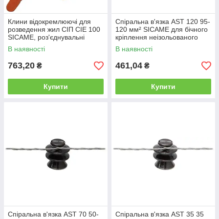
Клини відокремлюючі для
Спіральна в'язка AST 120 95-
розведення жил СІП CIE 100
120 мм² SICAME для бічного
SICAME, роз'єднувальні
кріплення неізольованого
клини, комплект 2 шт
проводу, спіральне кріплення
В наявності
В наявності
763,20
461,04
₴
₴
Купити
Купити
Спіральна в'язка AST 70 50-
Спіральна в'язка AST 35 35