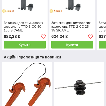
Затискач для тимчасових
Затискач для тимчасових
Зати
заземлень TTD 3-CC 50-
заземлень TTD 2-CC 25-
зазе
150 SICAME
95 SICAME
35 
682,38
624,24
617
₴
₴
Купити
Купити
Акційні пропозиції та новинки