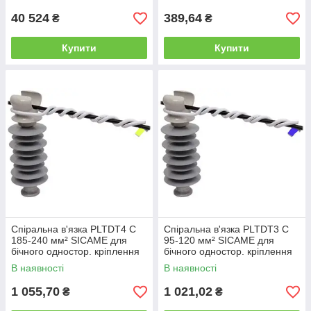
40 524
389,64
₴
₴
Купити
Купити
Спіральна в'язка PLTDT4 C
Спіральна в'язка PLTDT3 C
185-240 мм² SICAME для
95-120 мм² SICAME для
бічного одностор. кріплення
бічного одностор. кріплення
проводу до ізоляторів
проводу до ізоляторів
В наявності
В наявності
PSI...RD, спіральне кріплення
PSI...RD, спіральне кріплення
1 055,70
1 021,02
₴
₴