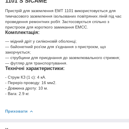
1101 S SICAME
Пристрій для заземлення EMT 1101 використовується для
тимчасового заземлення ізольованих повітряних ліній під час
проведення ремонтних робіт. Застосовується спільно з
пристроєм для короткого замикання ЕМСС.
Комплектація:
— мідний дріт у силіконовій оболонці;
— байонетний роз'єм для з'єднання з пристроєм, що
закорчується;
— струбцини для приєднання до заземлювального стрижня;
— футляр для транспортування.
Технічні характеристики:
- Струм КЗ (1 с): 4 кА.
- Переріз проводу: 16 мм2.
- Довжина дроту: 10 м.
- Вага: 2.9 кг.
Приховати