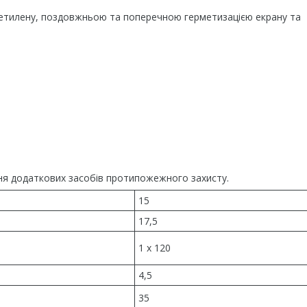
оліетилену, поздовжньою та поперечною герметизацією екрану та
чення додаткових засобів протипожежного захисту.
15
17,5
1 x 120
4,5
35