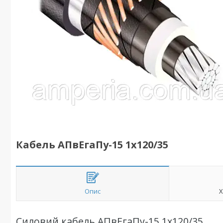
Кабель АПвЕгаПу-15 1х120/35
Опис
Х
Силовий кабель АПвЕгаПу-15 1х120/35