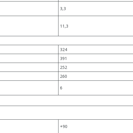
3,3
11,3
324
391
252
260
6
+90