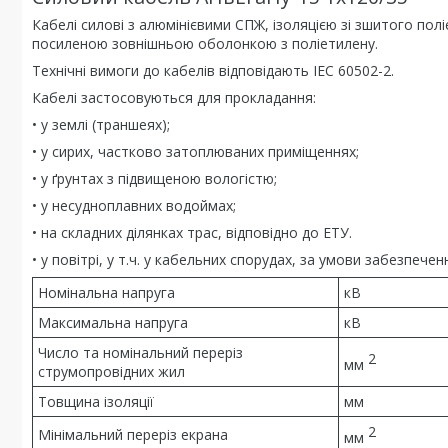
Кабелі силові з алюмінієвими СПЖ, ізоляцією зі зшитого п
посиленою зовнішньою оболонкою з поліетилену.
Технічні вимоги до кабелів відповідають IEC 60502-2.
Кабелі застосовуються для прокладання:
• у землі (траншеях);
• у сирих, частково затоплюваних приміщеннях;
• у ґрунтах з підвищеною вологістю;
• у несудноплавних водоймах;
• на складних ділянках трас, відповідно до ЕТУ.
• у повітрі, у т.ч. у кабельних спорудах, за умови забезпе
Номінальна напруга
кВ
Максимальна напруга
кВ
Число та номінальний переріз
2
мм
струмопровідних жил
Товщина ізоляції
мм
2
Мінімальний переріз екрана
мм