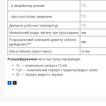
- в аварійному режимі
° С
- при короткому замиканні
° С
Діапазон робочих температур
° С
Мінімальний радіус вигину при прокладанні
мм
Розрахунковий зовнішній діаметр кабелю
мм
(довідково)**
Маса кабелю (орієнтовно)
кг/км
Розшифрування
несе наступну інформацію:
15 — номінальна напруга 15 кВ;
120 — номінальний переріз струмопровідної жили;
35 — переріз мідного екрана.