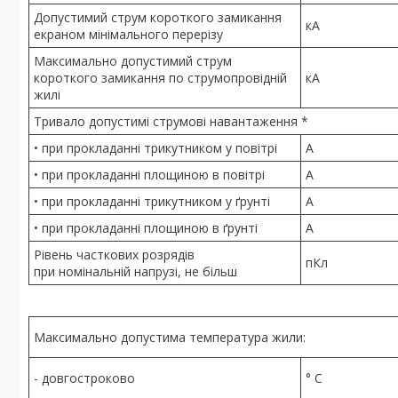
Допустимий струм короткого замикання
кА
екраном мінімального перерізу
Максимально допустимий струм
короткого замикання по струмопровідній
кА
жилі
Тривало допустимі струмові навантаження *
• при прокладанні трикутником у повітрі
А
• при прокладанні площиною в повітрі
А
• при прокладанні трикутником у ґрунті
А
• при прокладанні площиною в ґрунті
А
Рівень часткових розрядів
пКл
при номінальній напрузі, не більш
Максимально допустима температура жили:
- довгостроково
° С