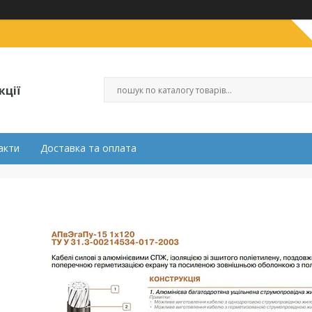
кції
акти
Доставка та оплата