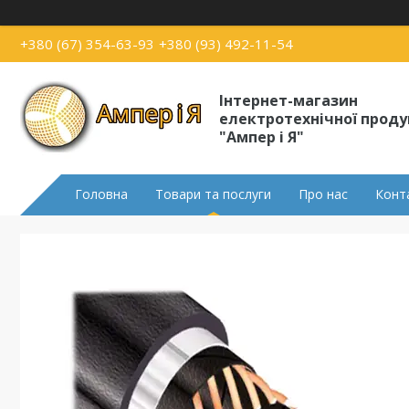
+380 (67) 354-63-93
+380 (93) 492-11-54
Інтернет-магазин
електротехнічної проду
"Ампер і Я"
Головна
Товари та послуги
Про нас
Конт