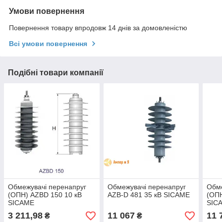
Умови повернення
Повернення товару впродовж 14 днів за домовленістю
Всі умови повернення
Подібні товари компанії
Обмежувачі перенапруг
Обмежувачі перенапруг
Обме
(ОПН) AZBD 150 10 кВ
AZB-D 481 35 кВ SICAME
(ОПН
SICAME
SIC
3 211,98
11 067
11 
₴
₴