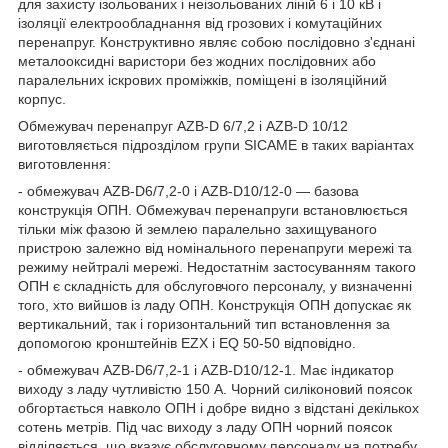
для захисту ізольованих і неізольованих ліній 6 і 10 кВ і
ізоляції електрообладнання від грозових і комутаційних
перенапруг. Конструктивно являє собою послідовно з'єднані
металооксидні варистори без жодних послідовних або
паралельних іскрових проміжків, поміщені в ізоляційний
корпус.
Обмежувач перенапруг AZB-D 6/7,2 і AZB-D 10/12
виготовляється підрозділом групи SICAME в таких варіантах
виготовлення:
- обмежувач AZB-D6/7,2-0 і AZB-D10/12-0 — базова
конструкція ОПН. Обмежувач перенапруги встановлюється
тільки між фазою й землею паралельно захищуваного
пристрою залежно від номінального перенапруги мережі та
режиму нейтралі мережі. Недостатнім застосуванням такого
ОПН є складність для обслуговчого персоналу, у визначенні
того, хто вийшов із ладу ОПН. Конструкція ОПН допускає як
вертикальний, так і горизонтальний тип встановлення за
допомогою кронштейнів EZX і EQ 50-50 відповідно.
- обмежувач AZB-D6/7,2-1 і AZB-D10/12-1. Має індикатор
виходу з ладу чутливістю 150 А. Чорний силіконовий поясок
обгортається навколо ОПН і добре видно з відстані декількох
сотень метрів. Під час виходу з ладу ОПН чорний поясок
відділяється, що вказує обслуговному персоналу на потребу