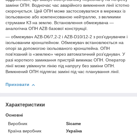
заміни ОПН. Водночас час аварійного вимкнення лінії істотно
скорочується. Цей ОПН може застосовуватися в мережах із
ізольованою або компенсованою нейтраллю, з великими
струмами КЗ на землю. Встановлення обмежувача —
аналогічна ОПН AZB базової конструкції.
— обмежувач AZB-D6/7,2-2 і AZB-D10/12-2 з роз'єднувачем і
ізольованим кронштейном. Обмежувач встановлюється на
опорі за допомогою ізольованого кронштейна. ОПН
пов'язаний із «землею» через автоматичний роз'єднувач. У
разі короткого замикання пристрій вимикає ОПН. Оператор
лінії може увімкнути лінію під напругу без заміни ОПН.
Вимкнений ОПН підлягає заміні під час планування лінії.
Приховати
Характеристики
Основні
Виробник
Sicame
Країна виробник
Україна