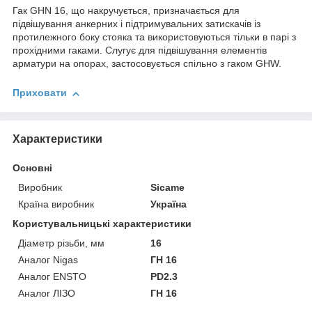
Гак GHN 16, що накручується, призначається для
підвішування анкерних і підтримувальних затискачів із
протилежного боку стояка та використовуються тільки в парі з
прохідними гаками. Слугує для підвішування елементів
арматури на опорах, застосовується спільно з гаком GHW.
Приховати
Характеристики
Основні
Виробник
Sicame
Країна виробник
Україна
Користувальницькі характеристики
Діаметр різьби, мм
16
Аналог Nigas
ГН 16
Аналог ENSTO
PD2.3
Аналог ЛІЗО
ГН 16