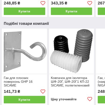
248,85
343,35
267
₴
₴
Купити
Купити
Подібні товари компанії
Гак для плоских
Ковпачок для ізолятора
Гак,
поверхонь GHP 16
ШФ-20Г, ШФ-20Г1 КП-22
(нак
SICAME
SICAME, поліетиленовий
NIG
ковпачок на гак
141,73
248
₴
Ціну уточнюйте
Купити