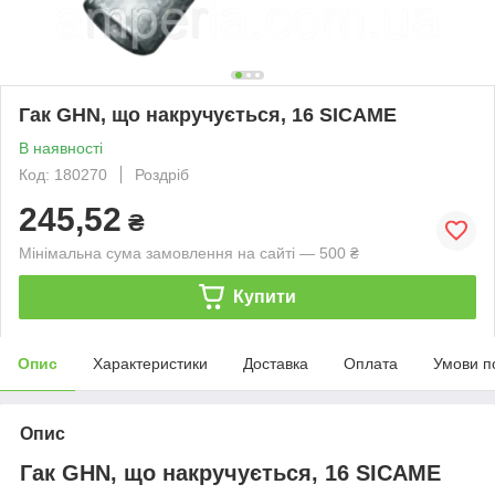
Гак GHN, що накручується, 16 SICAME
В наявності
Код: 180270
Роздріб
245,52
₴
Мінімальна сума замовлення на сайті — 500 ₴
Купити
Опис
Характеристики
Доставка
Оплата
Умови п
Опис
Гак GHN, що накручується, 16 SICAME