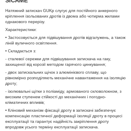
SICAME
Натяжний затискач GUKp слугує для постійного анкерного
кріплення ізольованих дротів із двома або чотирма жилами
однакового перерізу.
Характеристики:
• Застосовується для підвішування дротів відгалужень, а також
ліній вуличного освітлення.
• Складається з:
- сталевої сережки для підвішування затискача на гаку,
захищеної від корозії методом гарячого цинкування;
- двох затискальних щічок з алюмінієвого сплаву, що
рівномірно розподіляють механічне навантаження на ізоляцію
дроту;
- ізолювальні щітки з поліаміду, армованого скловолокном, з
високим ступенем стійкості до механічних і погодно-
кліматичних впливів;
• Кліновий механізм фіксації дроту в затискачі забезпечує
компенсацію пластичної деформації ізоляції дроту в процесі
експлуатації та гарантує надійність закріплення дроту
впродовж усього терміну експлуатації затискача.