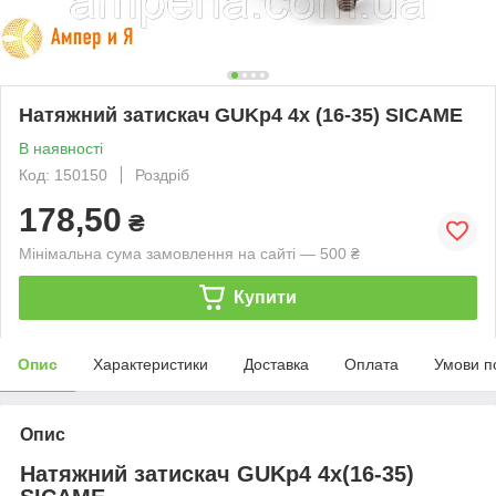
Натяжний затискач GUKp4 4x (16-35) SICAME
В наявності
Код: 150150
Роздріб
178,50
₴
Мінімальна сума замовлення на сайті — 500 ₴
Купити
Опис
Характеристики
Доставка
Оплата
Умови п
Опис
Натяжний затискач GUKp4 4x(16-35)