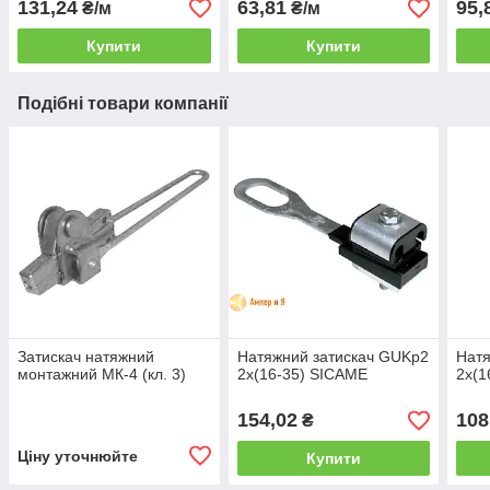
131,24
63,81
95,
₴/м
₴/м
Купити
Купити
Подібні товари компанії
Затискач натяжний
Натяжний затискач GUKp2
Натя
монтажний МК-4 (кл. 3)
2x(16-35) SICAME
2x(1
154,02
108
₴
Ціну уточнюйте
Купити