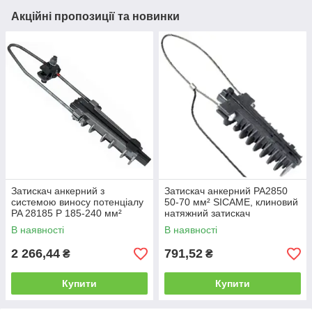
Акційні пропозиції та новинки
Затискач анкерний з
Затискач анкерний PA2850
системою виносу потенціалу
50-70 мм² SICAME, клиновий
PA 28185 Р 185-240 мм²
натяжний затискач
SICAME, клиновий натяжний
В наявності
В наявності
затискач
2 266,44
791,52
₴
₴
Купити
Купити