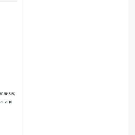
впливів;
атації