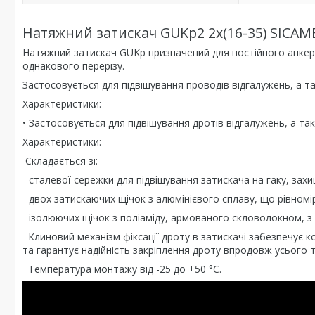
Натяжний затискач GUKp2 2x(16-35) SICAM
Натяжний затискач GUKp призначений для постійного анкер
однакового перерізу.
Застосовується для підвішування проводів відгалужень, а та
Характеристики:
• Застосовується для підвішування дротів відгалужень, а так
Характеристики:
Складається зі:
- сталевої сережки для підвішування затискача на гаку, зах
- двох затискаючих щічок з алюмінієвого сплаву, що рівном
- ізолюючих щічок з поліаміду, армованого скловолокном, з 
Клиновий механізм фіксації дроту в затискачі забезпечує ко
та гарантує надійність закріплення дроту впродовж усього т
Температура монтажу від -25 до +50 °С.