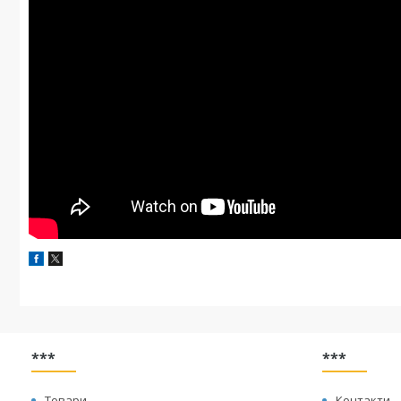
***
***
Товари
Контакти