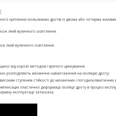
E
ного кріплення ізольованих дротів із двома або чотирма жилами
кож ліній вуличного освітлення.
ож ліній вуличного освітлення.
ищеної від корозії методом гарячого цинкування;
ірно розподіляють механічне навантаження на ізоляцію дроту;
високим ступенем стійкості до механічних і погоднокліматичних 
мпенсацію пластичної деформації ізоляції дроту в процесі експлу
ерміну експлуатації затискача.