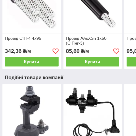
Провід СІП-4 4х95
Провід AAsXSn 1х50
Пров
(СІПнг-3)
342,36
85,60
95,
₴/м
₴/м
Купити
Купити
Подібні товари компанії