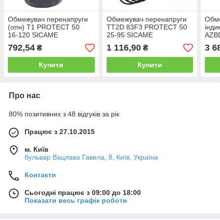
Обмежувач перенапруги
Обмежувач перенапруги
Обме
(опн) T1 PROTECT 50
TT2D 83F3 PROTECT 50
інди
16‑120 SICAME
25-95 SICAME
AZBD
792,54
1 116,90
3 6
₴
₴
Купити
Купити
Про нас
80% позитивних з 48 відгуків за рік
Працює з 27.10.2015
м. Київ
бульвар Вацлава Гавела, 8, Київ, Україна
Контакти
Сьогодні працює з 09:00 до 18:00
Показати весь графік роботи