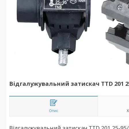
Відгалужувальний затискач TTD 201 25
Опис
Х
Відгалужувальний затискач TTD 201 25-95