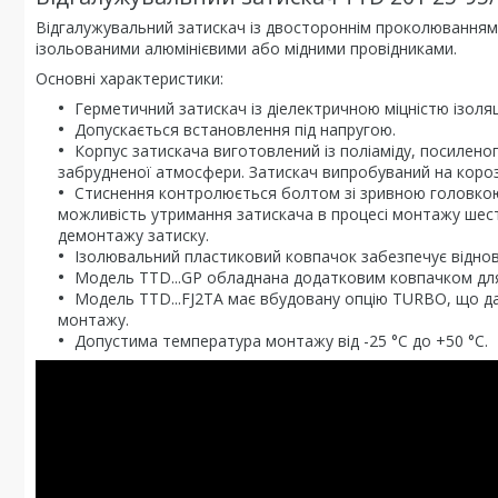
Відгалужувальний затискач із двостороннім проколюванням 
ізольованими алюмінієвими або мідними провідниками.
Основні характеристики:
Герметичний затискач із діелектричною міцністю ізоляції
Допускається встановлення під напругою.
Корпус затискача виготовлений із поліаміду, посилено
забрудненої атмосфери. Затискач випробуваний на корозійн
Стиснення контролюється болтом зі зривною головкою
можливість утримання затискача в процесі монтажу шест
демонтажу затиску.
Ізолювальний пластиковий ковпачок забезпечує відновл
Модель TTD...GP обладнана додатковим ковпачком для 
Модель TTD...FJ2TA має вбудовану опцію TURBO, що дає
монтажу.
Допустима температура монтажу від -25 °C до +50 °C.