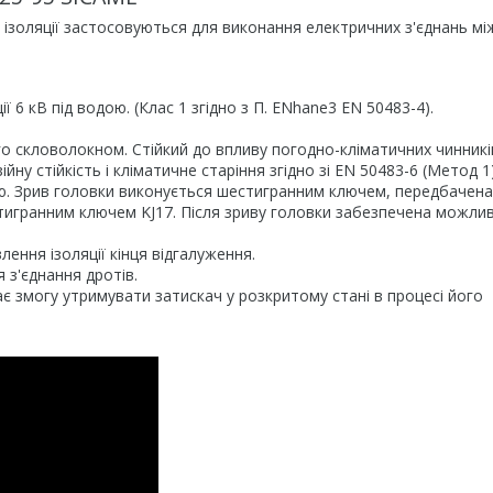
ізоляції застосовуються для виконання електричних з'єднань мі
 6 кВ під водою. (Клас 1 згідно з П. ENhane3 EN 50483-4).
го скловолокном. Стійкий до впливу погодно-кліматичних чинників
у стійкість і кліматичне старіння згідно зі EN 50483-6 (Метод 1)
. Зрив головки виконується шестигранним ключем, передбачена
игранним ключем KJ17. Після зриву головки забезпечена можлив
ення ізоляції кінця відгалуження.
з'єднання дротів.
 змогу утримувати затискач у розкритому стані в процесі його