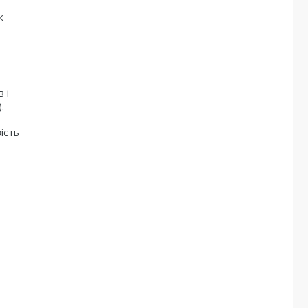
ж
 і
.
ість