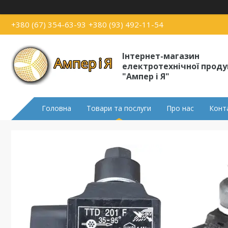
+380 (67) 354-63-93
+380 (93) 492-11-54
Інтернет-магазин
електротехнічної проду
"Ампер і Я"
Головна
Товари та послуги
Про нас
Конт