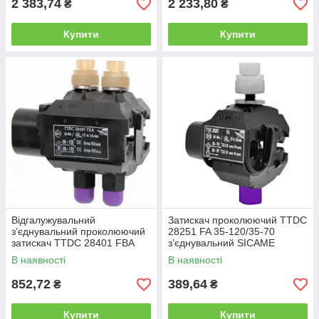
2 383,74
2 233,80
₴
₴
Купити
Купити
Відгалужувальний
Затискач проколюючий TTDC
з’єднувальний проколюючий
28251 FA 35-120/35-70
затискач TTDC 28401 FBA
з’єднувальний SICAME
50-120/50-120 SICAME
В наявності
В наявності
852,72
389,64
₴
₴
Купити
Купити