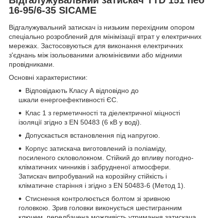
16-95/6-35 SICAME
Відгалужувальний затискач із низьким перехідним опором
спеціально розроблений для мінімізації втрат у електричних
мережах. Застосовуються для виконання електричних
з'єднань між ізольованими алюмінієвими або мідними
провідниками.
Основні характеристики:
Відповідають Класу А відповідно до
шкали енергоефективності ЄС.
Клас 1 з герметичності та діелектричної міцності
ізоляції згідно з EN 50483 (6 кВ у воді).
Допускається встановлення під напругою.
Корпус затискача виготовлений із поліаміду,
посиленого скловолокном. Стійкий до впливу погодно-
кліматичних чинників і забрудненої атмосфери.
Затискач випробуваний на корозійну стійкість і
кліматичне старіння і згідно з EN 50483-6 (Метод 1).
Стиснення контролюється болтом зі зривною
головкою. Зрив головки виконується шестигранним
ключем, передбачена можливість утримання затискача