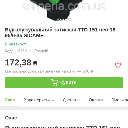
Відгалужувальний затискач TTD 151 neo 16-
95/6-35 SICAME
В наявності
Код: 110110
Роздріб
172,38
₴
Мінімальна сума замовлення на сайті — 500 ₴
Купити
Опис
Характеристики
Доставка
Оплата
Умови п
Опис
Відгалужувальний затискач TTD 151 neo