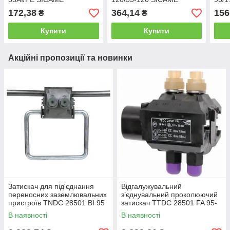
172,38
364,14
156
₴
₴
Купити
Купити
Акційні пропозиції та новинки
Затискач для під'єднання
Відгалужувальний
переносних заземлювальних
з’єднувальний проколюючий
пристроїв TNDC 28501 BI 95
затискач TTDC 28501 FA 95-
95-300 мм² SICAME,
240/95-240 SICAME
В наявності
В наявності
проколювальний затискач зі
скобою