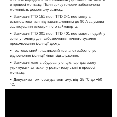
в процесі монтажу. Після зриву головки забезпечена
можливість демонтажу затиску.
Затискачі TTD 151 neo і TTD 241 neo можуть
встановлюватися під навантаженням до 90 А за умови
застосування електричного гайковерта.
Затискачі TTD 301 neo і TTD 401 neo мають подвійну
зривну головку для забезпечення точного зусилля
проколювання ізоляції дроту.
Ізолювальний пластиковий ковпачок забезпечує
відновлення ізоляції кінця відгалуження.
Затискачі мають вбудовану опцію, що дає змогу
утримувати затискач у розкритому стані в процесі
монтажу.
Допустима температура монтажу: від -25 °C до +50
°C.