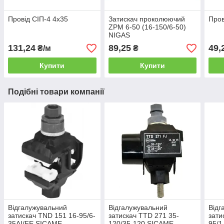
Провід СІП-4 4х35
Затискач проколюючий
Пров
ZPM 6-50 (16-150/6-50)
NIGAS
131,24
89,25
49,
₴/м
₴
Купити
Купити
Подібні товари компанії
Відгалужувальний
Відгалужувальний
Відг
затискач TND 151 16-95/6-
затискач TTD 271 35-
зати
35AI/FE SICAME
120/35-120 SICAME
95/1