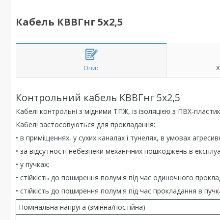
Кабель КВВГнг 5х2,5
Опис
Х
Контрольний кабель КВВГнг 5х2,5
Кабелі контрольні з мідними ТПЖ, із ізоляцією з ПВХ-пласт
Кабелі застосовуються для прокладання:
• в приміщеннях, у сухих каналах і тунелях, в умовах агрес
• за відсутності небезпеки механічних пошкоджень в експлуа
• у пучках;
• стійкість до поширення полум'я під час одиночного прокла
• стійкість до поширення полум'я під час прокладання в пучка
Номінальна напруга (змінна/постійна)