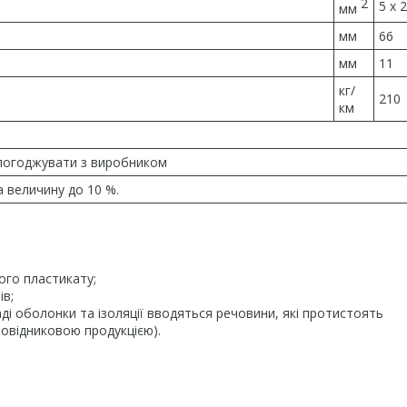
2
5 x 2
мм
мм
66
мм
11
кг/
210
км
 погоджувати з виробником
 величину до 10 %.
ого пластикату;
ів;
ді оболонки та ізоляції вводяться речовини, які протистоять
ровідниковою продукцією).