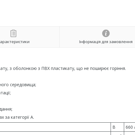
арактеристики
Інформація для замовлення
икату, з оболонкою з ПВХ пластикату, що не поширює горіння.
ивного середовища;
тації;
дання;
х за категорії А.
В
660 