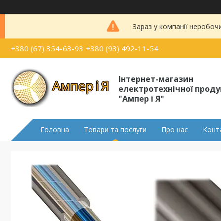
Зараз у компанії неробоч
+380 (67) 354-63-93
+380 (93) 492-11-54
Інтернет-магазин
електротехнічної проду
"Ампер і Я"
Головна
Товари та послуги
Про нас
Конт