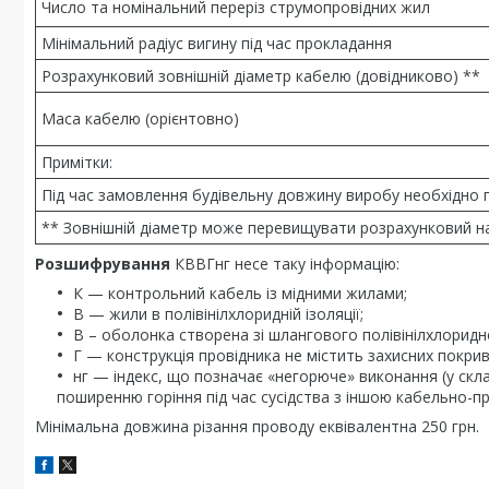
Число та номінальний переріз струмопровідних жил
Мінімальний радіус вигину під час прокладання
Розрахунковий зовнішній діаметр кабелю (довідниково) **
Маса кабелю (орієнтовно)
Примітки:
Під час замовлення будівельну довжину виробу необхідно
** Зовнішній діаметр може перевищувати розрахунковий на
Розшифрування
КВВГнг несе таку інформацію:
К — контрольний кабель із мідними жилами;
В — жили в полівінілхлоридній ізоляції;
В – оболонка створена зі шлангового полівінілхлоридн
Г — конструкція провідника не містить захисних покрив
нг — індекс, що позначає «негорюче» виконання (у скла
поширенню горіння під час сусідства з іншою кабельно-п
Мінімальна довжина різання проводу еквівалентна 250 грн.