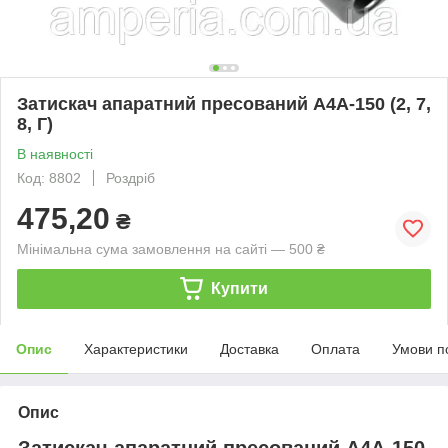
Затискач апаратний пресований А4А-150 (2, 7,
8, Г)
В наявності
Код: 8802
Роздріб
475,20
₴
Мінімальна сума замовлення на сайті — 500 ₴
Купити
Опис
Характеристики
Доставка
Оплата
Умови п
Опис
Затискач апаратний пресований А4А-150