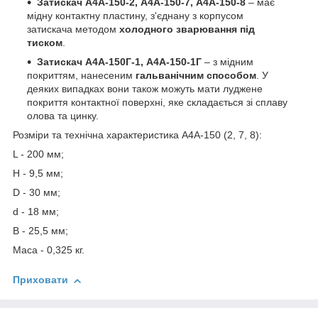
Затискач А4А-150-2, А4А-150-7, А4А-150-8
– має
мідну контактну пластину, з'єднану з корпусом
затискача методом
холодного зварювання під
тиском
.
Затискач А4А-150Г-1, А4А-150-1Г
– з мідним
покриттям, нанесеним
гальванічним способом
. У
деяких випадках вони також можуть мати луджене
покриття контактної поверхні, яке складається зі сплаву
олова та цинку.
Розміри та технічна характеристика А4А-150 (2, 7, 8):
L - 200 мм;
Н - 9,5 мм;
D - 30 мм;
d - 18 мм;
В - 25,5 мм;
Маса - 0,325 кг.
Приховати