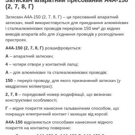
(2, 7, 8, Г)
Затискач А4А-150 (2, 7, 8, Г) – це пресований апаратний
затискач, який використовується для приєднання алюмінієвих
і сталеалюмінієвих проводів перерізом 150 мм² до мідних
виводів апаратів або для з'єднання проводів у розподільчих
пристроях.
А4А-150 (2, 7, 8, Г)
розшифровується:
А
– апаратний затискач;
4
– чотири отвори у контактній лапці;
А
– для алюмінієвих та сталеалюмінієвих проводів;
150
– переріз проводу, для якого призначений затискач (у
квадратних міліметрах);
2, 7, 8
– порядковий номер модифікації, що визначає
конструктивні особливості;
Г
– мідне покриття нанесене гальванічним способом, що
покращує електричний контакт і захищає від корозії.
А4А-150
відрізняються способами нанесення мідного
покриття на контактну поверхню: